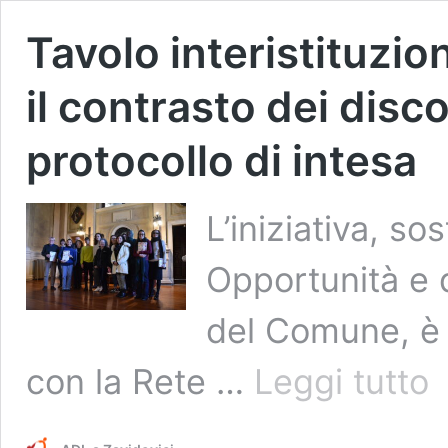
Tavolo interistituzio
il contrasto dei disco
protocollo di intesa
L’iniziativa, so
Opportunità e 
del Comune, è 
Ta
con la Rete …
Leggi tutto
int
pe
la