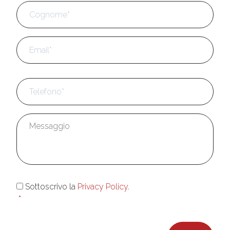
Cog
Email
*
Telefono
*
Messaggio
*
Consenso
*
Sottoscrivo la
Privacy Policy
.
*