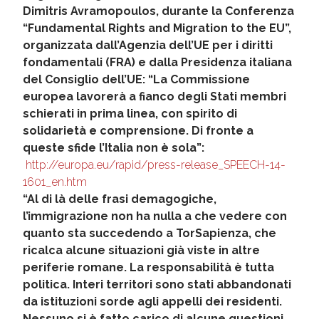
Dimitris Avramopoulos, durante la Conferenza
“Fundamental Rights and Migration to the EU”,
organizzata dall’Agenzia dell’UE per i diritti
fondamentali (FRA) e dalla Presidenza italiana
del Consiglio dell’UE: “La Commissione
europea lavorerà a fianco degli Stati membri
schierati in prima linea, con spirito di
solidarietà e comprensione. Di fronte a
queste sfide l’Italia non è sola”:
http://europa.eu/rapid/
press-release_SPEECH-14-
1601_
en.htm
“Al di là delle frasi demagogiche,
l’immigrazione non ha nulla a che vedere con
quanto sta succedendo a TorSapienza, che
ricalca alcune situazioni già viste in altre
periferie romane. La responsabilità è tutta
politica. Interi territori sono stati abbandonati
da istituzioni sorde agli appelli dei residenti.
Nessuno si è fatto carico di alcune questioni