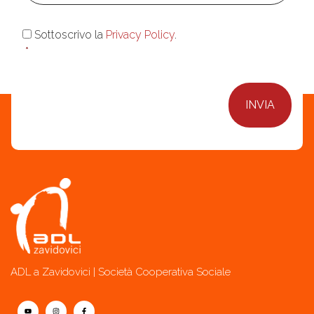
Consenso
*
Sottoscrivo la
Privacy Policy
.
*
ADL a Zavidovici | Società Cooperativa Sociale