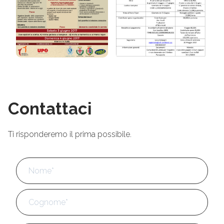
Contattaci
Ti risponderemo il prima possibile.
Nome
*
No
Cog