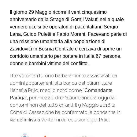
Il giorno 29 Maggio ricorre il
venticinquesimo
anniversario
dalla Strage di
Gornji Vakuf
, nella quale
vennero uccisi tre operatori di pace italiani,
Sergio
Lana, Guido Puletti
e
Fabio Moreni
. Facevano parte di
una missione umanitaria alla popolazione di
Zavidovići in Bosnia Centrale e cercava di aprire un
corridoio umanitario per portare in Italia 67 persone,
donne e bambini vittime del conflitto.
I tre volontari furono barbaramente assassinati da
uomini appartenenti alla banda del paramilitare
Hanefija Prijic, meglio noto come “
Comandante
“, per mezzo di un’azione ancora oggi dai
Paraga
contorni non del tutto chiariti. Il 9 Maggio 2018 la
Corte di Cassazione ha confermato la condanna in
via
a vent’anni di reclusione per Prijic.
definitiva