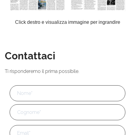
Click destro e visualizza immagine per ingrandire
Contattaci
Ti risponderemo il prima possibile.
Nome
*
No
Cog
Email
*