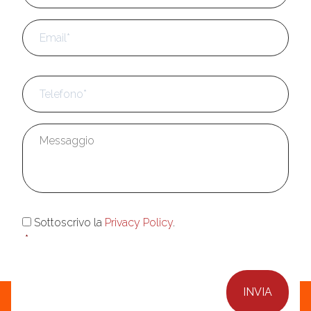
Email
*
Telefono
*
Messaggio
*
Consenso
*
Sottoscrivo la
Privacy Policy
.
*