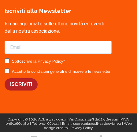
Iscriviti alla Newsletter
Rimani aggiornato sulle ultime novità ed eventi
della nostra associazione.
Sottoscrivo la Privacy Policy*
Accetto le condizioni generali e di ricevere le newsletter
ISCRIVITI
Copyright © 2026
ADL a Zavidovici
| Via Corsica 14/f 25125 Brescia | P.IVA:
03652660980 | Tel: 0303660447 | Email: segreteria@adl-zavidovici.eu |
Web
design
credits |
Privacy Policy