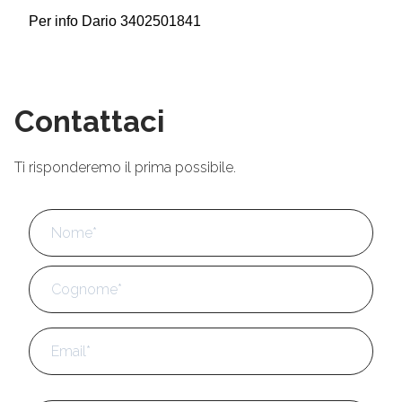
Per info Dario 3402501841
Contattaci
Ti risponderemo il prima possibile.
Nome
*
No
Cog
Email
*
Telefono
*