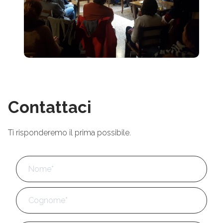
Contattaci
Ti risponderemo il prima possibile.
Nome
*
No
Cog