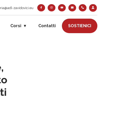
ria@adl-zavidovici.eu
Corsi
Contatti
SOSTIENICI
,
to
ti