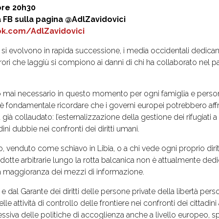
ore 20h30
a FB sulla pagina @AdlZavidovici
k.com/AdlZavidovici
l si evolvono in rapida successione, i media occidentali dedica
rori che laggiù si compiono ai danni di chi ha collaborato nel p
o mai necessario in questo momento per ogni famiglia e person
 fondamentale ricordare che i governi europei potrebbero affr
già collaudato: l’esternalizzazione della gestione dei rifugiati a
ini dubbie nei confronti dei diritti umani.
to, venduto come schiavo in Libia, o a chi vede ogni proprio dir
dotte arbitrarie lungo la rotta balcanica non è attualmente ded
la maggioranza dei mezzi di informazione.
dal Garante dei diritti delle persone private della libertà pers
e attività di controllo delle frontiere nei confronti dei cittadini
siva delle politiche di accoglienza anche a livello europeo, s