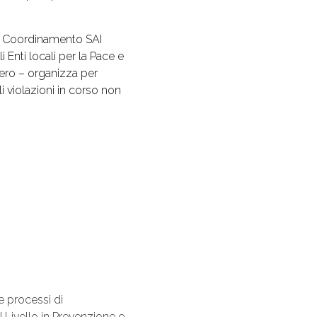
il Coordinamento SAI
 Enti locali per la Pace e
lero – organizza per
i violazioni in corso non
 e processi di
I Livello in Prevenzione e