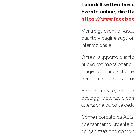
Lunedì 6 settembre 
Evento online, dirett
https://www.faceboo
Mentre gli eventi a Kabu
quanto – pagine sugli or
internazionale.
Oltre al supporto quant
nuovo regime talebano, è
rifugiati con uno schema 
perdipiù paesi con attitud
A chi è stuprato, tortura
pestaggi, violenze e con
attenzione da parte del
Come ricordato da ASGI e 
ripensamento urgente dell
riorganizzazione comples