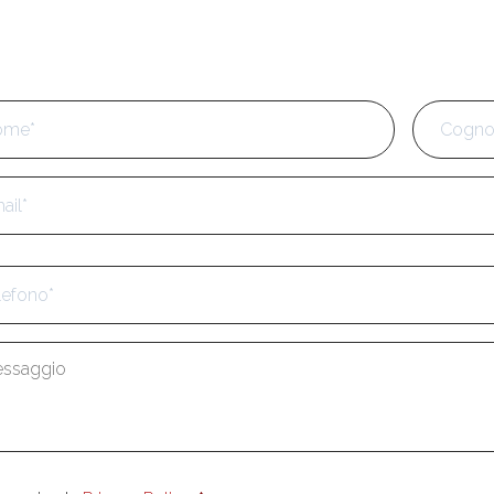
e
*
Nome
l
*
fono
*
aggio
*
enso
*