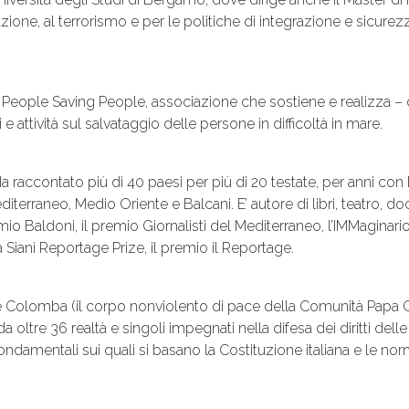
azione, al terrorismo e per le politiche di integrazione e sicurez
People Saving People, associazione che sostiene e realizza – 
e attività sul salvataggio delle persone in difficoltà in mare.
a raccontato più di 40 paesi per più di 20 testate, per anni con
iterraneo, Medio Oriente e Balcani. E’ autore di libri, teatro, do
remio Baldoni, il premio Giornalisti del Mediterraneo, l’IMMaginari
Siani Reportage Prize, il premio il Reportage.
 Colomba (il corpo nonviolento di pace della Comunità Papa Giov
 oltre 36 realtà e singoli impegnati nella difesa dei diritti dell
fondamentali sui quali si basano la Costituzione italiana e le n