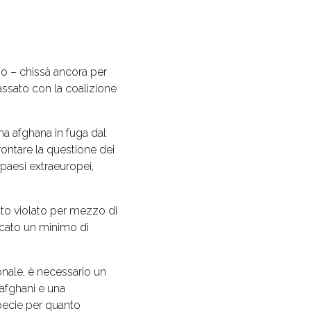
no – chissà ancora per
assato con la coalizione
a afghana in fuga dal
ontare la questione dei
 paesi extraeuropei,
itto violato per mezzo di
icato un minimo di
onale, è necessario un
 afghani e una
pecie per quanto