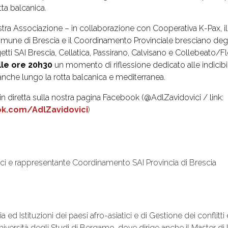
tta balcanica.
stra Associazione – in collaborazione con Cooperativa K-Pax, 
Comune di Brescia e il Coordinamento Provinciale bresciano degli
etti SAI Brescia, Cellatica, Passirano, Calvisano e Collebeato/F
lle ore 20h30
un momento di riflessione dedicato alle indicibil
anche lungo la rotta balcanica e mediterranea.
in diretta sulla nostra pagina Facebook (@AdlZavidovici / link:
k.com/AdlZavidovici
)
ici e rappresentante Coordinamento SAI Provincia di Brescia
ia ed Istituzioni dei paesi afro-asiatici e di Gestione dei conflitti
versità degli Studi di Bergamo, dove dirige anche il Master di I