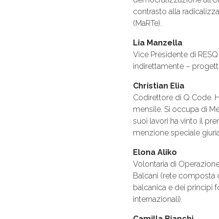
contrasto alla radicalizz
(MaRTe).
Lia Manzella
Vice Presidente di RESQ 
indirettamente – progetti 
Christian Elia
Codirettore di Q Code. H
mensile. Si occupa di Med
suoi lavori ha vinto il p
menzione speciale giuria 
Elona Aliko
Volontaria di Operazione
Balcani (rete composta da
balcanica e dei principi 
internazionali).
Camilla Bianchi