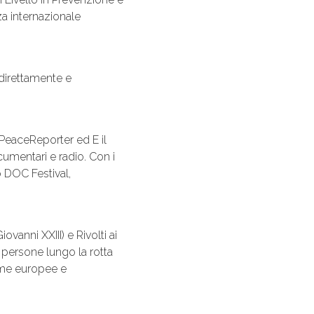
za internazionale
direttamente e
 PeaceReporter ed E il
cumentari e radio. Con i
o DOC Festival,
anni XXIII) e Rivolti ai
e persone lungo la rotta
orme europee e