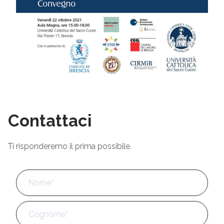
Contattaci
Ti risponderemo il prima possibile.
Nome
*
No
Cog