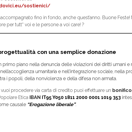
dovici.eu/sostienici/
i accompagnato fino in fondo, anche quest’anno. Buone Feste! 
e per tutt* voi e le persone a voi care!
?
 progettualità con una semplice donazione
rimo piano nella denuncia delle violazioni dei diritti umani e n
o nell’accoglienza umanitaria e nell’integrazione sociale, nella 
 tra i popoli, della nonviolenza e della difesa non armata.
 vuoi procedere via carta di credito puoi effettuare un
bonific
opolare Etica
IBAN
IT95 Y050 1811 2000 0001 1019 353
intes
come causale
“Erogazione liberale”
.