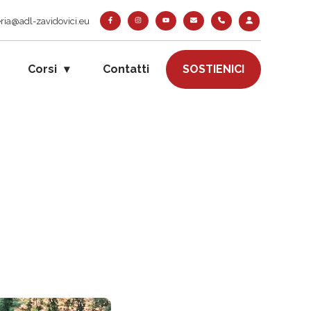
ria@adl-zavidovici.eu
Corsi
Contatti
SOSTIENICI