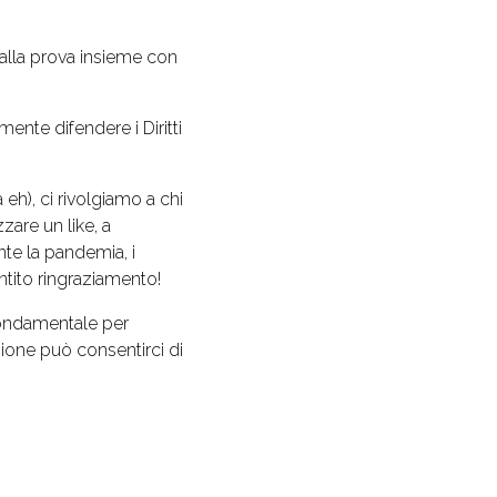
alla prova insieme con
ente difendere i Diritti
 eh), ci rivolgiamo a chi
zare un like, a
nte la pandemia, i
tito ringraziamento!
 fondamentale per
zione può consentirci di