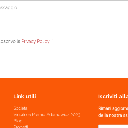
aggio
*
enso
*
toscrivo la
Privacy Policy
.
*
Link utili
Iscriviti a
Società
Rimani aggiorn
Vincitrice Premio Adamowicz 2023
della nostra a
Blog
Progetti