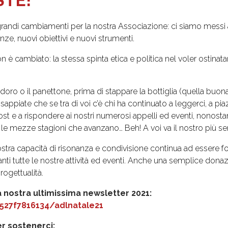
STE!
randi cambiamenti per la nostra Associazione: ci siamo messi 
ze, nuovi obiettivi e nuovi strumenti.
 cambiato: la stessa spinta etica e politica nel voler ostinatam
doro o il panettone, prima di stappare la bottiglia (quella buona
sappiate che se tra di voi c’è chi ha continuato a leggerci, a piaz
st e a rispondere ai nostri numerosi appelli ed eventi, nonosta
e mezze stagioni che avanzano… Beh! A voi va il nostro più sen
vostra capacità di risonanza e condivisione continua ad essere
anti tutte le nostre attività ed eventi. Anche una semplice dona
rogettualità.
 nostra ultimissima newsletter 2021:
2527f7816134/adlnatale21
er sostenerci: