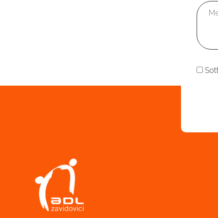
Mess
Cons
Sot