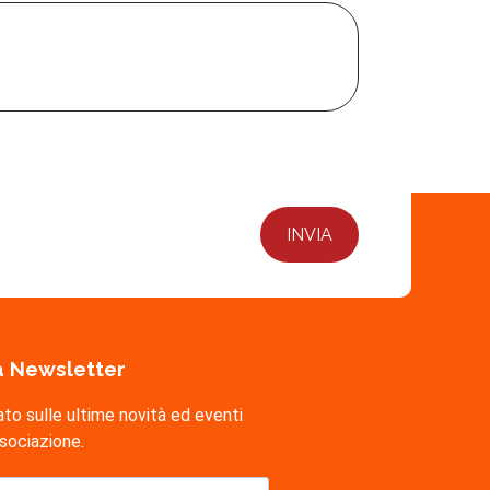
lla Newsletter
ato sulle ultime novità ed eventi
ssociazione.