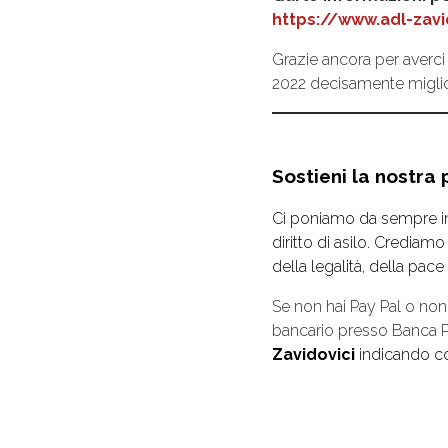
https://www.adl-zavi
Grazie ancora per averc
2022 decisamente miglior
Sostieni la nostra
Ci poniamo da sempre in p
diritto di asilo. Crediam
della legalità, della pace
Se non hai Pay Pal o non
bancario presso Banca P
Zavidovici
indicando 