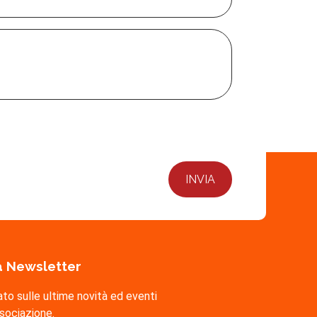
lla Newsletter
ato sulle ultime novità ed eventi
ssociazione.