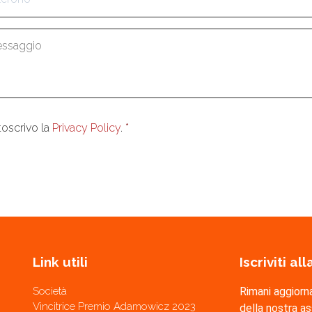
aggio
*
enso
*
toscrivo la
Privacy Policy
.
*
Link utili
Iscriviti a
Società
Rimani aggiorn
Vincitrice Premio Adamowicz 2023
della nostra a