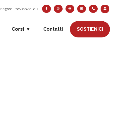
ria@adl-zavidovici.eu
Corsi
Contatti
SOSTIENICI