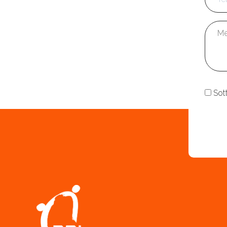
Mess
Cons
Sot