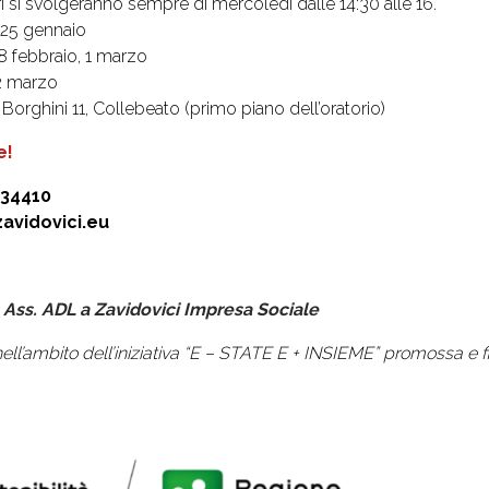
ri si svolgeranno sempre di mercoledì dalle 14:30 alle 16.
e 25 gennaio
 8 febbraio, 1 marzo
22 marzo
 Borghini 11, Collebeato (primo piano dell’oratorio)
e!
034410
zavidovici.eu
: Ass. ADL a Zavidovici Impresa Sociale
ll’ambito dell’iniziativa “E – STATE E + INSIEME” promossa e 