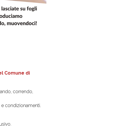
el Comune di
ltando, correndo,
i e condizionamenti.
usivo.