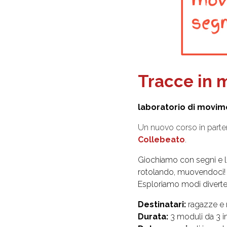
Tracce in
laboratorio di movim
Un nuovo corso in parte
Collebeato
.
Giochiamo con segni e li
rotolando, muovendoci!
Esploriamo modi diverten
Destinatari:
ragazze e r
Durata:
3 moduli da 3 in