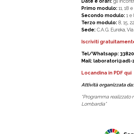
Date e orari:
gli incont
Primo modulo:
11, 18 
Secondo modulo:
1 e
Terzo modulo:
8, 15, 
Sede:
C.A.G. Eureka, Via
Iscriviti gratuitament
Tel/Whatsapp: 3382
Mail: laboratori@adl-
Locandina in PDF qui
Attività organizzata da
“Programma realizzato ne
Lombardia”