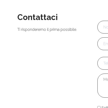
Contattaci
Nom
Ti risponderemo il prima possibile.
Emai
Tele
Mess
Cons
Sot