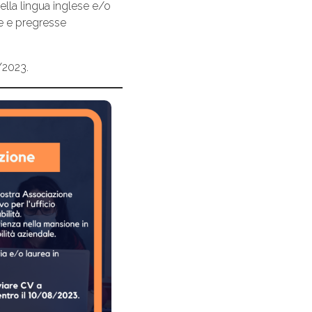
della lingua inglese e/o
ne e pregresse
/2023.