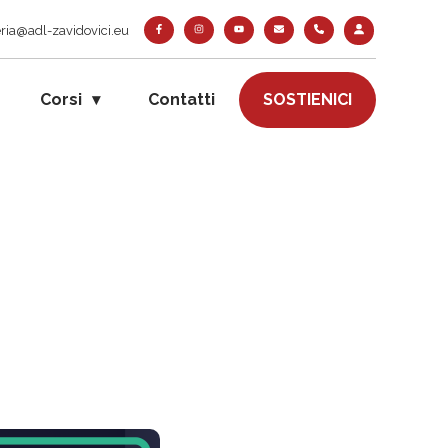
ria@adl-zavidovici.eu
Corsi
Contatti
SOSTIENICI