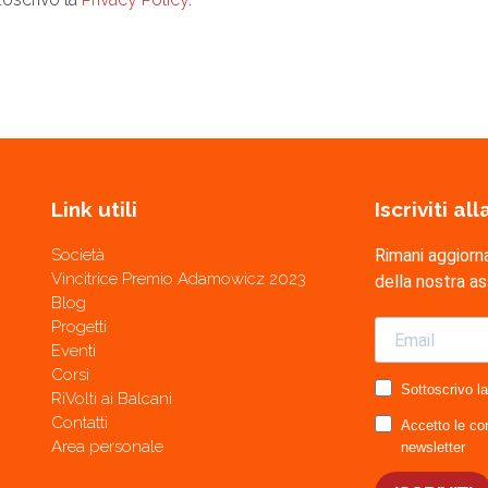
Link utili
Iscriviti a
Società
Rimani aggiorn
Vincitrice Premio Adamowicz 2023
della nostra a
Blog
Progetti
Eventi
Corsi
Sottoscrivo l
RiVolti ai Balcani
Contatti
Accetto le con
Area personale
newsletter