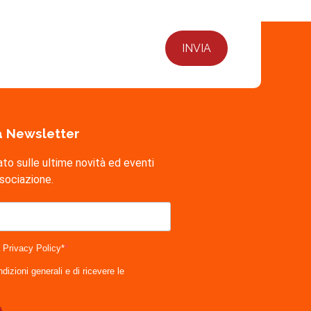
lla Newsletter
ato sulle ultime novità ed eventi
ssociazione.
a Privacy Policy*
dizioni generali e di ricevere le