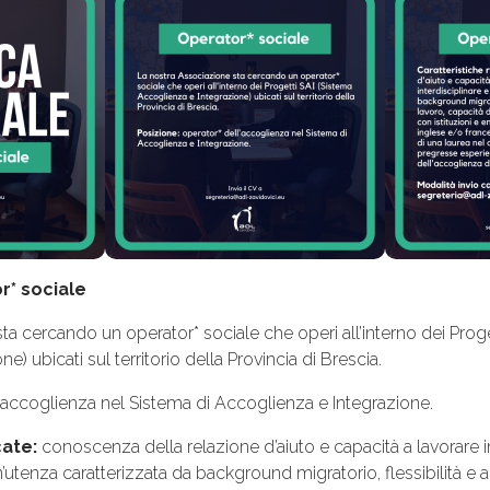
r* sociale
ta cercando un operator* sociale che operi all’interno dei Proge
) ubicati sul territorio della Provincia di Brescia.
l’accoglienza nel Sistema di Accoglienza e Integrazione.
cate:
conoscenza della relazione d’aiuto e capacità a lavorare 
n’utenza caratterizzata da background migratorio, flessibilità e