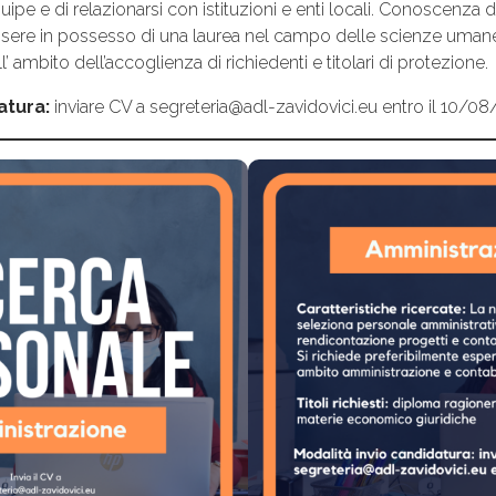
quipe e di relazionarsi con istituzioni e enti locali. Conoscenza 
 essere in possesso di una laurea nel campo delle scienze uma
’ ambito dell’accoglienza di richiedenti e titolari di protezione.
atura:
inviare CV a segreteria@adl-zavidovici.eu entro il 10/08