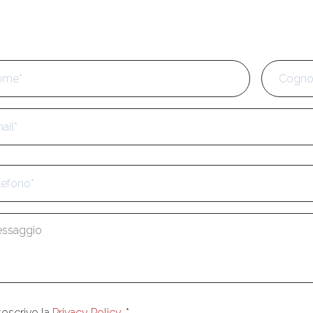
e
*
Nome
l
*
fono
*
aggio
*
enso
*
toscrivo la
Privacy Policy
.
*