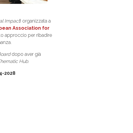
al Impact
) organizzata a
pean Association for
to approccio per ribadire
nanza.
Board
dopo aver già
Thematic Hub
.
4-2028