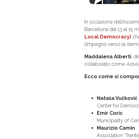
In occasione dell’Assemb
Barcellona dal 13 al 15 
Local Democracy)
che
l’impegno verso la democ
Maddalena Alberti
, d
collaborato come
Advis
Ecco come si compon
Nataša Vučković
Center for Democra
Emir Coric
Municipality of Ce
Maurizio Camin
Association “Trentin