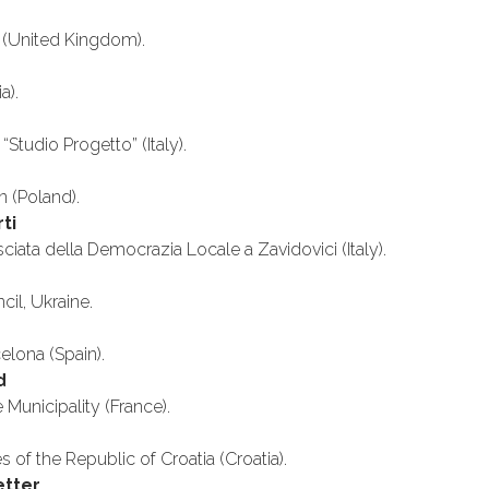
e
 (United Kingdom).
a).
“Studio Progetto” (Italy).
 (Poland).
ti
iata della Democrazia Locale a Zavidovici (Italy).
il, Ukraine.
elona (Spain).
d
Municipality (France).
s of the Republic of Croatia (Croatia).
etter