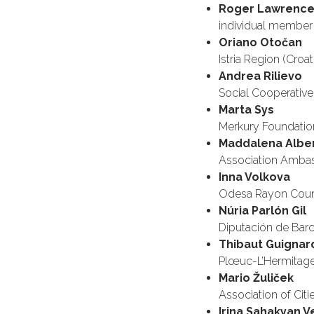
Roger Lawrenc
individual member
Oriano Otočan
Istria Region (Croati
Andrea Rilievo
Social Cooperative 
Marta Sys
Merkury Foundation
Maddalena Alber
Association Ambasc
Inna Volkova
Odesa Rayon Counc
Núria Parlón Gil
Diputación de Barc
Thibaut Guignar
Plœuc-L’Hermitage 
Mario Žuliček
Association of Citie
Irina Sahakyan V