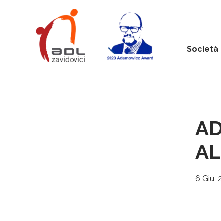
Società
AD
A
6 Giu,