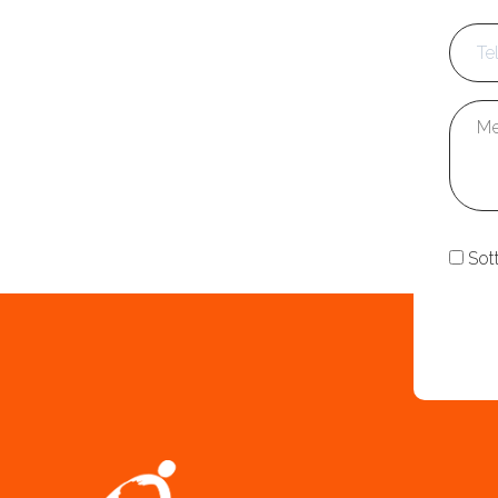
Tele
Mess
Cons
Sot