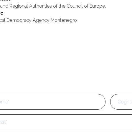
and Regional Authorities of the Council of Europe.
ic
Local Democracy Agency Montenegro
e
*
Nome
l
*