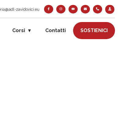
ria@adl-zavidovici.eu
Corsi
Contatti
SOSTIENICI