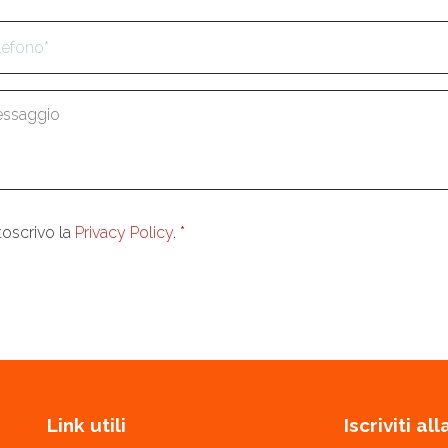
fono
*
aggio
*
enso
*
toscrivo la
Privacy Policy
.
*
Link utili
Iscriviti a