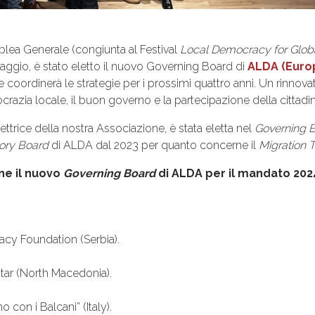
lea Generale (congiunta al Festival
Local Democracy for Glob
maggio, è stato eletto il nuovo Governing Board di
ALDA (Euro
 coordinerà le strategie per i prossimi quattro anni. Un rinnova
razia locale, il buon governo e la partecipazione della cittadi
irettrice della nostra Associazione, è stata eletta nel
Governing 
ory Board
di ALDA dal 2023 per quanto concerne il
Migration 
e il nuovo
Governing Board
di ALDA per il mandato 202
cy Foundation (Serbia).
ntar (North Macedonia).
o con i Balcani” (Italy).