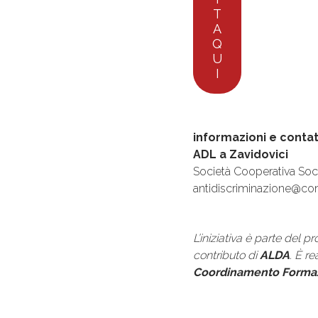
T
A
Q
U
I
informazioni e contat
ADL a Zavidovici
Società Cooperativa Soc
antidiscriminazione@com
L’iniziativa è parte del pr
contributo di
ALDA
.
È re
Coordinamento Formazi