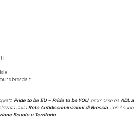
ti
iale
une.brescia.it
ogett
o
Pride to be EU – Pride to be YOU
, promosso da
ADL a
alizzata dalla
Rete Antidiscriminazioni di Brescia
,
con il supp
one Scuole e Territorio
.