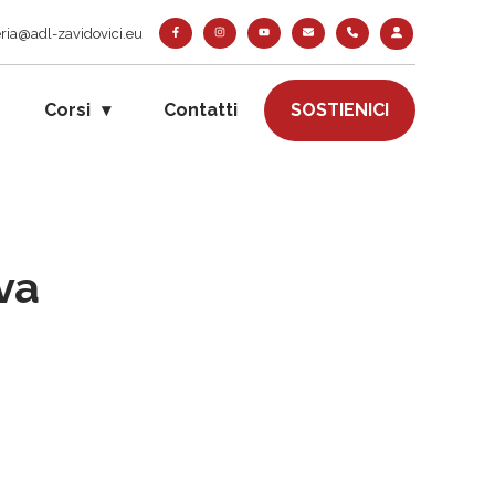
ria@adl-zavidovici.eu
Corsi
Contatti
SOSTIENICI
va