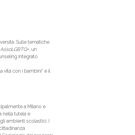
iversità. Sulle tematiche
i
AssoLGBTQ+,
un
unseling Integrato
 vita con i bambini” è il
ncipalmente a Milano e
 nella tutela e
i ambienti scolastici. I
 cittadinanza