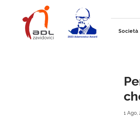
Società
Pe
ch
1 Ago,