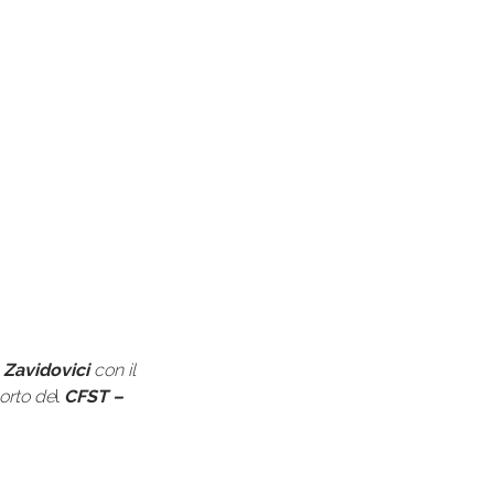
 Zavidovici
con il
orto de
l
CFST –