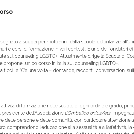
orso
segnato a scuola per molti anni, dalla scuola dell’infanzia all’un
i e corsi di formazione in vari contesti. È uno dei fondatori d
ale sul counseling LGBTQ+. Attualmente dirige la Scuola di Co
he propone l’unico corso in Italia sul counseling LGBTQ+.
ticoli e “C’è una volta – domande, racconti, conversazioni sulla
i attività di formazione nelle scuole di ogni ordine e grado, pri
 È presidente dell’Associazione
L’Ombelico onlus/ets
, impegnata
 delle persone e delle comunità, con particolare attenzione agl
oro comprendono l’educazione alla sessualità e all’affettività, la