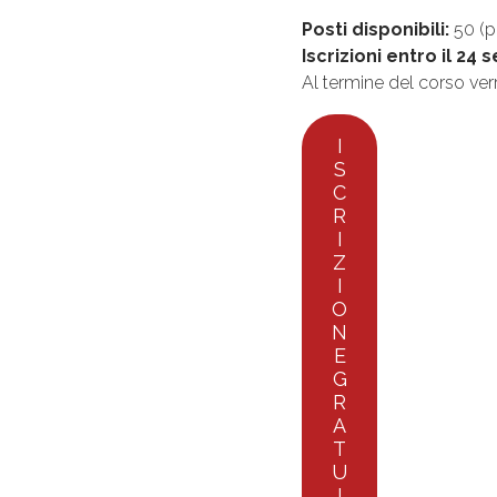
Posti disponibili:
50 (p
Iscrizioni entro il 24
Al termine del corso ver
I
S
C
R
I
Z
I
O
N
E
G
R
A
T
U
I