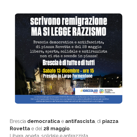
Brescia
democratica
e
antifascista
, di
piazza
Rovetta
e del
28 maggio
.
Libera, aperta, solidale e antirazzista.