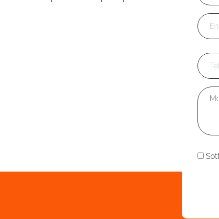
Emai
Tele
Mess
Cons
Sot