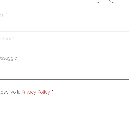
l
*
fono
*
aggio
*
enso
*
toscrivo la
Privacy Policy
.
*