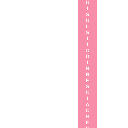
U
I
S
U
L
S
I
T
O
D
I
B
R
E
S
C
I
A
C
H
E