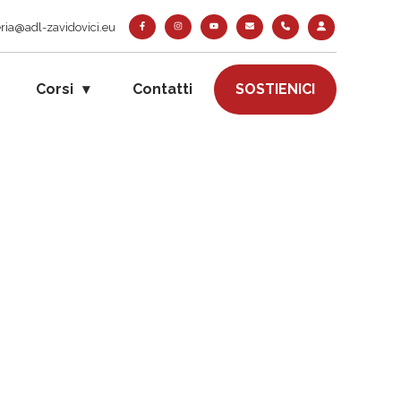
ria@adl-zavidovici.eu
Corsi
Contatti
SOSTIENICI