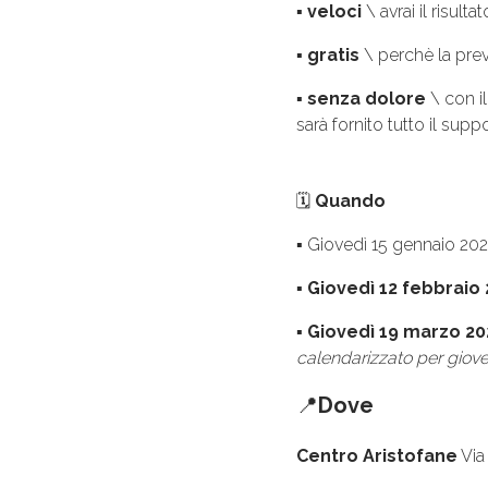
▪
veloci
\ avrai il risult
▪
gratis
\ perchè la preve
▪
senza dolore
\ con il
sarà fornito tutto il sup
🗓
Quando
▪ Giovedì 15 gennaio 202
▪
Giovedì 12 febbraio 
▪
Giovedì 19 marzo 202
calendarizzato per giov
📍
Dove
Centro Aristofane
Via