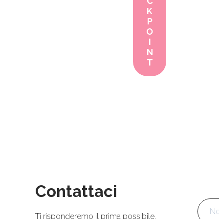
C
K
P
O
I
N
T
Contattaci
Nom
Ti risponderemo il prima possibile.