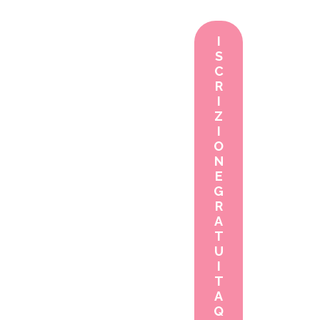
I
S
C
R
I
Z
I
O
N
E
G
R
A
T
U
I
T
A
Q