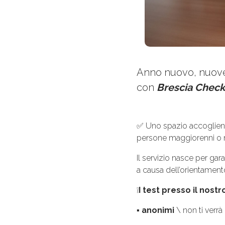
Anno nuovo, nuove d
con
Brescia Check
✅ Uno spazio accoglient
persone maggiorenni o 
Il servizio nasce per gar
a causa dell’orientamento
❕
I test presso il nost
▪
anonimi
\ non ti verr