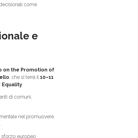
 decisionali come
ionale e
 on the Promotion of
ello
, che si terrà il
10–11
 Equality
.
tanti di comuni,
ndamentale nel promuovere
.
o sforzo europeo