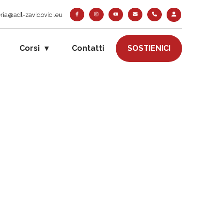
ria@adl-zavidovici.eu
Corsi
Contatti
SOSTIENICI