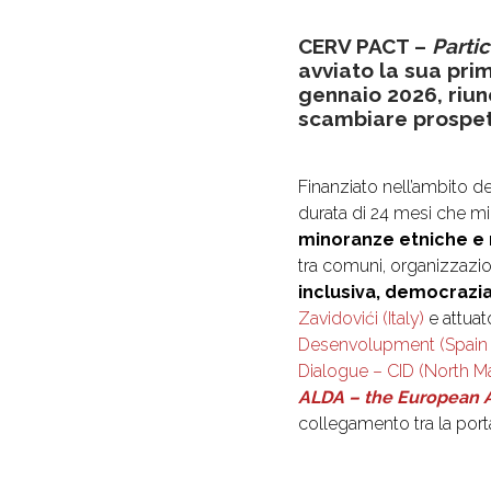
CERV PACT –
Parti
avviato la sua pri
gennaio 2026, riune
scambiare prospett
Finanziato nell’ambito d
durata di 24 mesi che mir
minoranze etniche e 
tra comuni, organizzazio
inclusiva, democrazi
Zavidovići (Italy)
e attuat
Desenvolupment (Spain
Dialogue – CID (North M
ALDA – the European A
collegamento tra la port