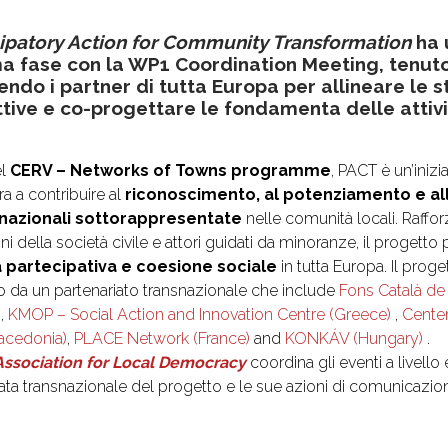
cipatory Action for Community Transformation
ha 
ma fase con la WP1 Coordination Meeting, tenutos
ndo i partner di tutta Europa per allineare le s
ive e co-progettare le fondamenta delle attivi
el
CERV – Networks of Towns programme
, PACT è un’inizi
a a contribuire al
riconoscimento, al potenziamento e all
nazionali sottorappresentate
nelle comunità locali. Raff
ni della società civile e attori guidati da minoranze, il proget
a partecipativa e coesione sociale
in tutta Europa. Il prog
o da un partenariato transnazionale che include
Fons Català de
,
KMOP – Social Action and Innovation Centre (Greece)
,
Center
acedonia)
,
PLACE Network (France)
and
KONKÁV (Hungary)
.
ssociation for Local Democracy
coordina gli eventi a livello
ata transnazionale del progetto e le sue azioni di comunicazi