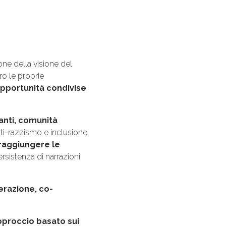
ne della visione del
ro le proprie
opportunità condivise
anti, comunità
ti-razzismo e inclusione.
l raggiungere le
ersistenza di narrazioni
razione, co-
pproccio basato sui