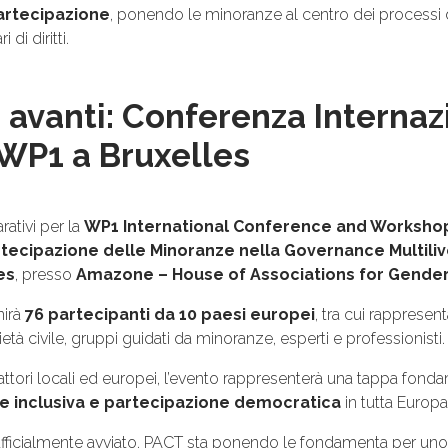
partecipazione
, ponendo le minoranze al centro dei processi
i di diritti.
avanti: Conferenza Internaz
WP1 a Bruxelles
rativi per la
WP1 International Conference and Workshop
tecipazione delle Minoranze nella Governance Multiliv
es
, presso
Amazone – House of Associations for Gender
nirà
76 partecipanti da 10 paesi europei
, tra cui rappresen
età civile, gruppi guidati da minoranze, esperti e professionisti.
 attori locali ed europei, l’evento rappresenterà una tappa fo
e inclusiva e partecipazione democratica
in tutta Europa
fficialmente avviato, PACT sta ponendo le fondamenta per un