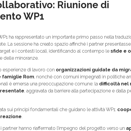
llaborativo: Riunione di
ento WP1
 WP1 ha rappresentato un importante primo passo nella traduzio
te. La sessione ha creato spazio affinché i partner presentasse
target e i contesti locali, identificando al contempo le
sfide e 
ne delle minoranze.
so esperienze di lavoro con
organizzazioni guidate da migr
e famiglie Rom
, nonché con comuni impegnati in politiche an
zionali è emersa una preoccupazione comune: la
difficoltà ne
resentate
, aggravata da barriere alla partecipazione e dalla p
ata sui principi fondamentali che guidano le attività WP1:
coope
creazione
.
, i partner hanno riaffermato l’impegno del progetto verso un
a