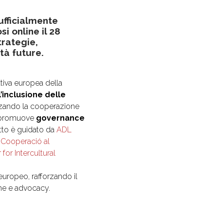
ufficialmente
i online il 28
trategie,
tà future.
ativa europea della
’inclusione delle
orzando la cooperazione
to promuove
governance
etto è guidato da
ADL
 Cooperació al
 for Intercultural
 europeo, rafforzando il
one e advocacy.