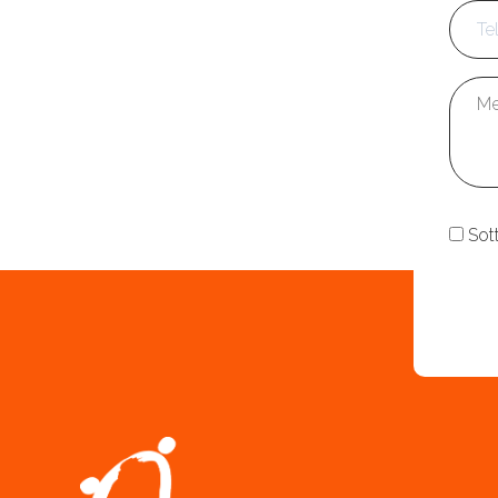
Mess
Cons
Sot