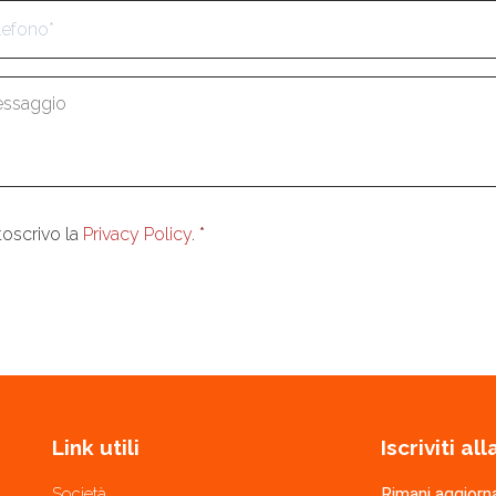
aggio
*
enso
*
toscrivo la
Privacy Policy
.
*
Link utili
Iscriviti a
Società
Rimani aggiorn