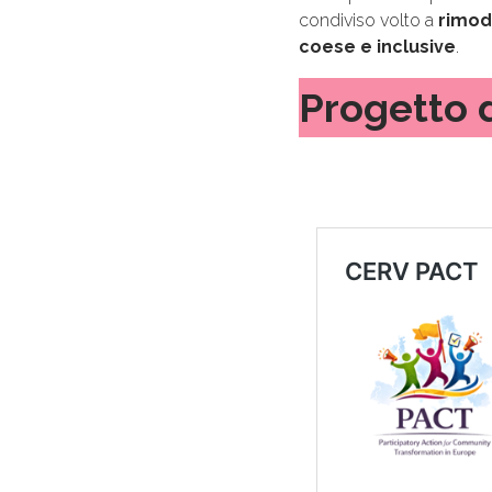
condiviso volto a
rimode
coese e inclusive
.
Progetto d