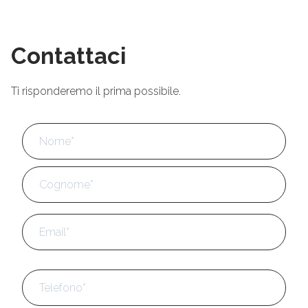
Contattaci
Ti risponderemo il prima possibile.
Nome
*
No
Cog
Email
*
Telefono
*