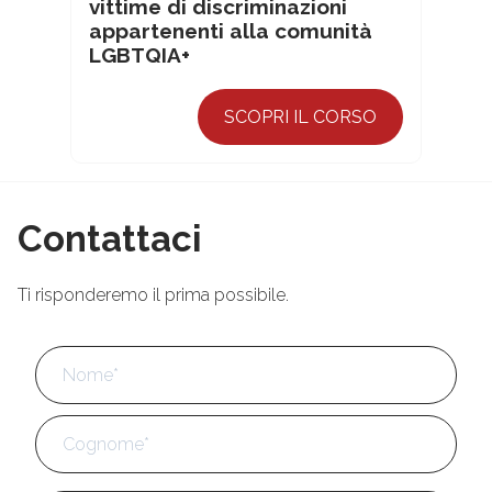
vittime di discriminazioni
appartenenti alla comunità
LGBTQIA+
SCOPRI IL CORSO
Contattaci
Ti risponderemo il prima possibile.
Nome
*
No
Cog