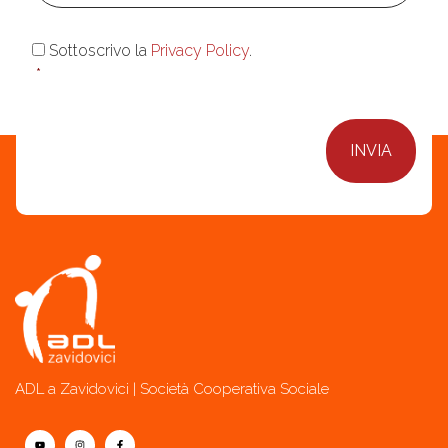
Consenso
*
Sottoscrivo la
Privacy Policy
.
*
ADL a Zavidovici | Società Cooperativa Sociale