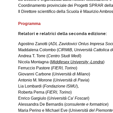
Coordinamento provinciale dei Progetti SPRAR della 
Il Direttore scientifico della Scuola è
Maurizio Ambros
Programma
Relatori e relatrici della seconda edizione:
Agostino Zanotti
(
ADL Zavidovici Onlus Impresa Soc
Maddalena Colombo
(
CIRMiB, Università Cattolica d
Andrea T. Torre
(
Centro Studi Medì
)
Nicola Montagna
(
Middlesex University -Londra
)
Ferruccio Pastore
(
FIERI, Torino
)
Giovanni Carbone
(
Università di Milano
)
Antonio M. Morone
(
Università di Pavia
)
Lia Lombardi
(
Fondazione ISMU
),
Roberta Perna
(
FIERI, Torino
)
Enrico Gargiulo
(
Università Ca’ Foscari
)
Alessandra De Bernardis
(
consulente e formatrice
)
Maria Perino
e
Michael Eve
(
Università del Piemonte