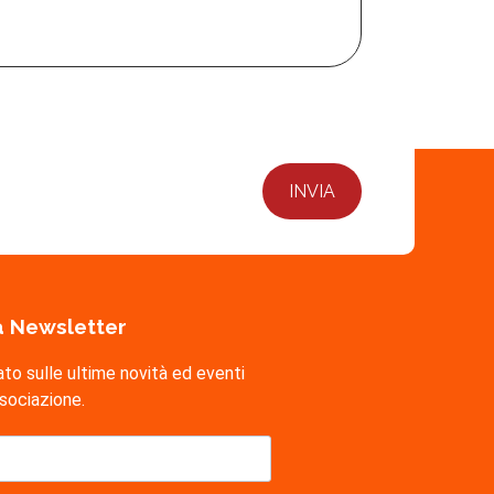
lla Newsletter
ato sulle ultime novità ed eventi
ssociazione.