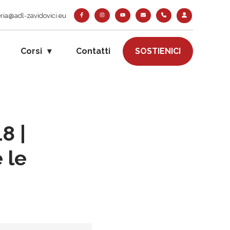
ria@adl-zavidovici.eu
Corsi
Contatti
SOSTIENICI
8 |
 le