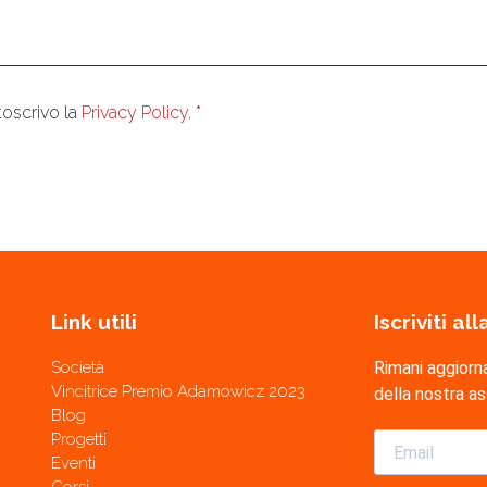
enso
*
toscrivo la
Privacy Policy
.
*
Link utili
Iscriviti a
Società
Rimani aggiorn
Vincitrice Premio Adamowicz 2023
della nostra a
Blog
Progetti
Eventi