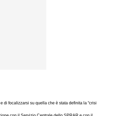
di focalizzarsi su quella che è stata definita la “crisi
zione con il
Servizio Centrale dello SPRAR
e con il