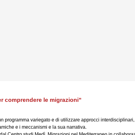
er comprendere le migrazioni”
 programma variegato e di utilizzare approcci interdisciplinari, e 
miche e i meccanismi e la sua narrativa.
 dal
Centro studi Medì, Migrazioni nel Mediterraneo
in collabora