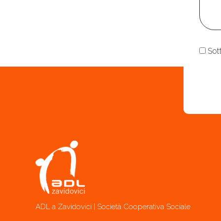
Cons
Sot
ADL a Zavidovici | Società Cooperativa Sociale