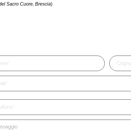
 del Sacro Cuore, Brescia
)
e
*
Nome
l
*
fono
*
aggio
*