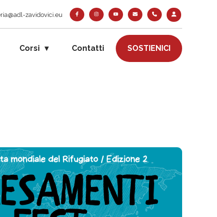
ria@adl-zavidovici.eu
Corsi
Contatti
SOSTIENICI