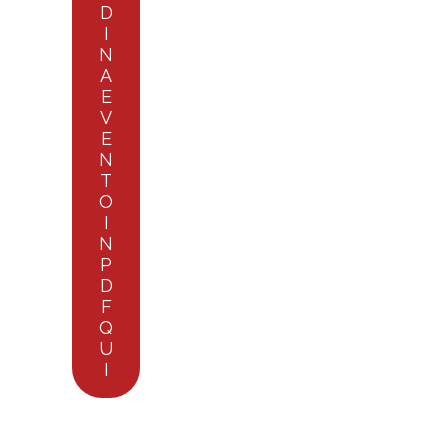
D
I
N
A
E
V
E
N
T
O
I
N
P
D
F
Q
U
I