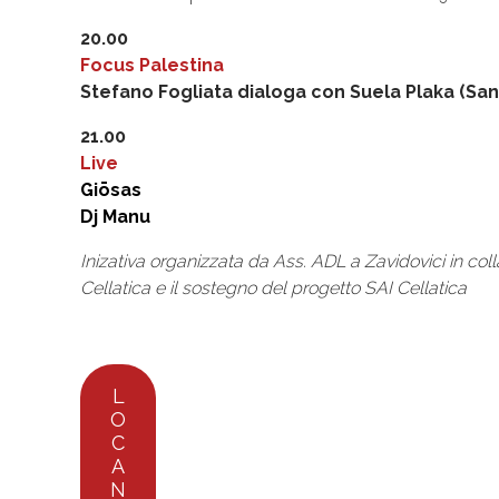
20.00
Focus Palestina
Stefano Fogliata dialoga con Suela Plaka (San
21.00
Live
Giōsas
Dj Manu
Inizativa organizzata da Ass. ADL a Zavidovici in co
Cellatica e il sostegno del progetto SAI Cellatica
L
O
C
A
N