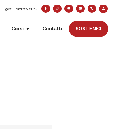
ria@adl-zavidovici.eu
Corsi
Contatti
SOSTIENICI