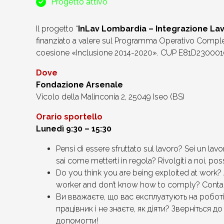
Progetto attivo
Il progetto “
InLav Lombardia – Integrazione L
finanziato a valere sul Programma Operativo Compl
coesione «Inclusione 2014-2020». CUP E81D23000
Dove
Fondazione Arsenale
Vicolo della Malinconia 2, 25049 Iseo (BS)
Orario sportello
Lunedì 9:30 – 15:30
Pensi di essere sfruttato sul lavoro? Sei un lavo
sai come metterti in regola? Rivolgiti a noi, poss
Do you think you are being exploited at work? 
worker and don’t know how to comply? Contac
Ви вважаєте, що вас експлуатують на роботі
працівник і не знаєте, як діяти? Зверніться 
допомогти!