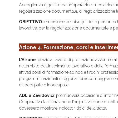
Accoglienza è gestito da un’operatrice-mediatrice ucr
regolarizzazione documentale, di regolarizzazione 
OBIETTIVO:
emersione dei bisogni delle persone che
lavorative, per la regolarizzazione documentale e per
Azione 4. Formazione, corsi e inserime
L’Airone
: grazie al lavoro di profilazione avvenuto
nell’ambito dell’inserimento lavorativo e della forma
attivati corsi di formazione ad hoc e tirocini professi
programmi nazionali e regionali di accompagnamento
disoccupate e inoccupate.
ADL a Zavidovici
: promuoverà occasioni di informaz
Cooperativa faciliterà anche l’organizzazione di colloq
dovessero mostrare indicatori tipici della tratta.