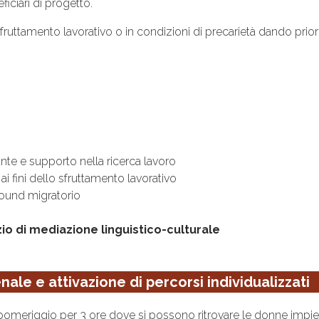
eficiari di progetto.
ruttamento lavorativo o in condizioni di precarietà dando priori
te e supporto nella ricerca lavoro
ta ai fini dello sfruttamento lavorativo
round migratorio
izio di mediazione linguistico-culturale
nale e attivazione di percorsi individualizzati
pomeriggio per 3 ore dove si possono ritrovare le donne impiega