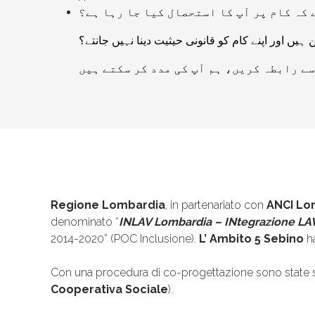
 ہیں اور اپنے کام کو قانونی حیثیت دینا نہیں جانتے؟
Regione Lombardia
, in partenariato con
ANCI Lo
denominato “
INLAV Lombardia – INtegrazione LA
2014-2020” (POC Inclusione).
L’ Ambito 5 Sebino
ha
Con una procedura di co-progettazione sono state 
Cooperativa Sociale
).