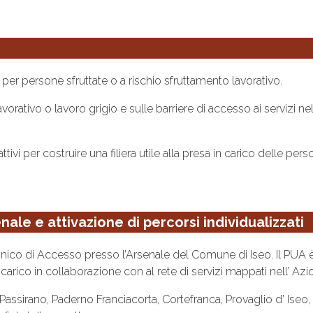
io per persone sfruttate o a rischio sfruttamento lavorativo.
orativo o lavoro grigio e sulle barriere di accesso ai servizi n
 attivi per costruire una filiera utile alla presa in carico delle p
nale e attivazione di percorsi individualizzati
nico di Accesso presso l’Arsenale del Comune di Iseo. Il PUA è i
carico in collaborazione con al rete di servizi mappati nell’ Azio
 Passirano, Paderno Franciacorta, Cortefranca, Provaglio d’ Iseo,