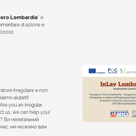
avoro Lombardia
” è
ementare di azione e
100001
ratore irregolare e non
iamo aiutarti!
Are you an irregular
t us, we can help you!
? Ви нелегальний
до нас, ми можемо вам