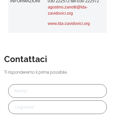
INFORMAZIONI
030 222572 fax-030 222572
agostino.zanotti@lda-
zavidovici.org
www.lda-zavidovici.org
Contattaci
Ti risponderemo il prima possibile.
Nome
*
No
Cog