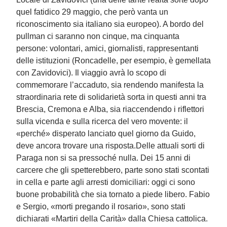
quel fatidico 29 maggio, che però vanta un
riconoscimento sia italiano sia europeo). A bordo del
pullman ci saranno non cinque, ma cinquanta
persone: volontari, amici, giornalisti, rappresentanti
delle istituzioni (Roncadelle, per esempio, è gemellata
con Zavidovici). Il viaggio avrà lo scopo di
commemorare l’accaduto, sia rendendo manifesta la
straordinaria rete di solidarietà sorta in questi anni tra
Brescia, Cremona e Alba, sia riaccendendo i riflettori
sulla vicenda e sulla ricerca del vero movente: il
«perché» disperato lanciato quel giorno da Guido,
deve ancora trovare una risposta.Delle attuali sorti di
Paraga non si sa pressoché nulla. Dei 15 anni di
carcere che gli spetterebbero, parte sono stati scontati
in cella e parte agli arresti domiciliari: oggi ci sono
buone probabilità che sia tornato a piede libero. Fabio
e Sergio, «morti pregando il rosario», sono stati
dichiarati «Martiri della Carità» dalla Chiesa cattolica.