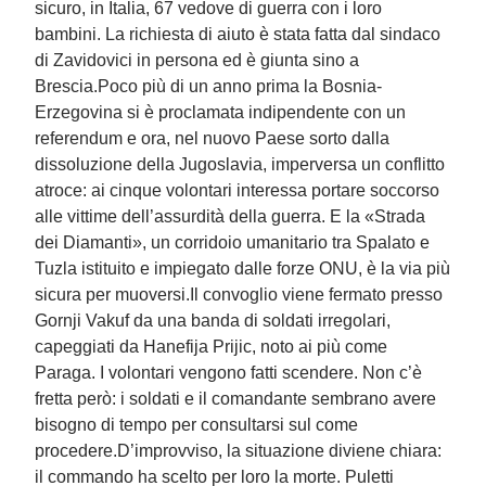
sicuro, in Italia, 67 vedove di guerra con i loro
bambini. La richiesta di aiuto è stata fatta dal sindaco
di Zavidovici in persona ed è giunta sino a
Brescia.Poco più di un anno prima la Bosnia-
Erzegovina si è proclamata indipendente con un
referendum e ora, nel nuovo Paese sorto dalla
dissoluzione della Jugoslavia, imperversa un conflitto
atroce: ai cinque volontari interessa portare soccorso
alle vittime dell’assurdità della guerra. E la «Strada
dei Diamanti», un corridoio umanitario tra Spalato e
Tuzla istituito e impiegato dalle forze ONU, è la via più
sicura per muoversi.Il convoglio viene fermato presso
Gornji Vakuf da una banda di soldati irregolari,
capeggiati da Hanefija Prijic, noto ai più come
Paraga. I volontari vengono fatti scendere. Non c’è
fretta però: i soldati e il comandante sembrano avere
bisogno di tempo per consultarsi sul come
procedere.D’improvviso, la situazione diviene chiara:
il commando ha scelto per loro la morte. Puletti