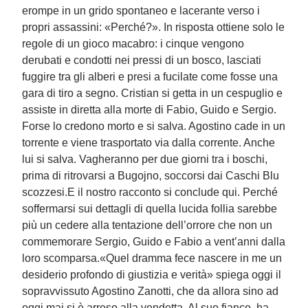
erompe in un grido spontaneo e lacerante verso i
propri assassini: «Perché?». In risposta ottiene solo le
regole di un gioco macabro: i cinque vengono
derubati e condotti nei pressi di un bosco, lasciati
fuggire tra gli alberi e presi a fucilate come fosse una
gara di tiro a segno. Cristian si getta in un cespuglio e
assiste in diretta alla morte di Fabio, Guido e Sergio.
Forse lo credono morto e si salva. Agostino cade in un
torrente e viene trasportato via dalla corrente. Anche
lui si salva. Vagheranno per due giorni tra i boschi,
prima di ritrovarsi a Bugojno, soccorsi dai Caschi Blu
scozzesi.E il nostro racconto si conclude qui. Perché
soffermarsi sui dettagli di quella lucida follia sarebbe
più un cedere alla tentazione dell’orrore che non un
commemorare Sergio, Guido e Fabio a vent’anni dalla
loro scomparsa.«Quel dramma fece nascere in me un
desiderio profondo di giustizia e verità» spiega oggi il
sopravvissuto Agostino Zanotti, che da allora sino ad
oggi mai si è arreso alla vendetta. Al suo fianco, ha