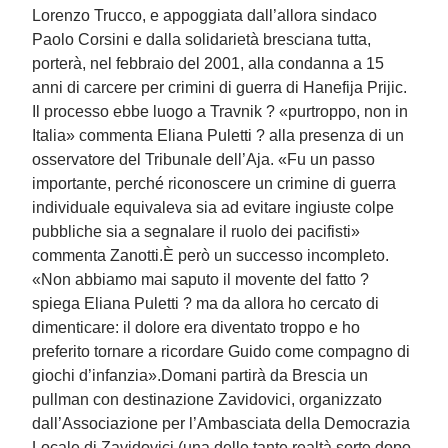
Lorenzo Trucco, e appoggiata dall’allora sindaco
Paolo Corsini e dalla solidarietà bresciana tutta,
porterà, nel febbraio del 2001, alla condanna a 15
anni di carcere per crimini di guerra di Hanefija Prijic.
Il processo ebbe luogo a Travnik ? «purtroppo, non in
Italia» commenta Eliana Puletti ? alla presenza di un
osservatore del Tribunale dell’Aja. «Fu un passo
importante, perché riconoscere un crimine di guerra
individuale equivaleva sia ad evitare ingiuste colpe
pubbliche sia a segnalare il ruolo dei pacifisti»
commenta Zanotti.È però un successo incompleto.
«Non abbiamo mai saputo il movente del fatto ?
spiega Eliana Puletti ? ma da allora ho cercato di
dimenticare: il dolore era diventato troppo e ho
preferito tornare a ricordare Guido come compagno di
giochi d’infanzia».Domani partirà da Brescia un
pullman con destinazione Zavidovici, organizzato
dall’Associazione per l’Ambasciata della Democrazia
Locale di Zavidovici (una delle tante realtà sorte dopo