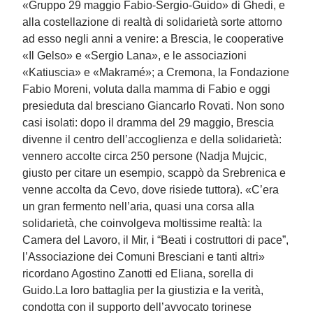
«Gruppo 29 maggio Fabio-Sergio-Guido» di Ghedi, e
alla costellazione di realtà di solidarietà sorte attorno
ad esso negli anni a venire: a Brescia, le cooperative
«Il Gelso» e «Sergio Lana», e le associazioni
«Katiuscia» e «Makramé»; a Cremona, la Fondazione
Fabio Moreni, voluta dalla mamma di Fabio e oggi
presieduta dal bresciano Giancarlo Rovati. Non sono
casi isolati: dopo il dramma del 29 maggio, Brescia
divenne il centro dell’accoglienza e della solidarietà:
vennero accolte circa 250 persone (Nadja Mujcic,
giusto per citare un esempio, scappò da Srebrenica e
venne accolta da Cevo, dove risiede tuttora). «C’era
un gran fermento nell’aria, quasi una corsa alla
solidarietà, che coinvolgeva moltissime realtà: la
Camera del Lavoro, il Mir, i “Beati i costruttori di pace”,
l’Associazione dei Comuni Bresciani e tanti altri»
ricordano Agostino Zanotti ed Eliana, sorella di
Guido.La loro battaglia per la giustizia e la verità,
condotta con il supporto dell’avvocato torinese