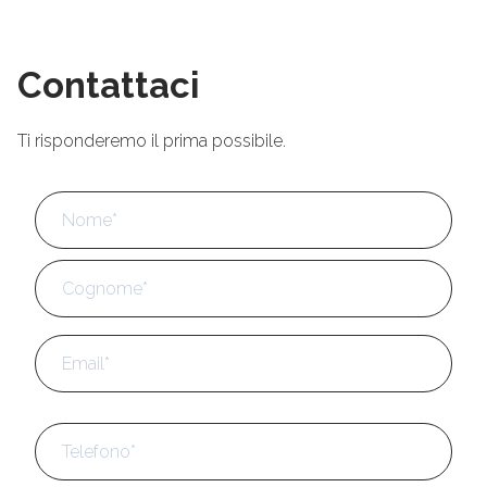
Contattaci
Ti risponderemo il prima possibile.
Nome
*
No
Cog
Email
*
Telefono
*