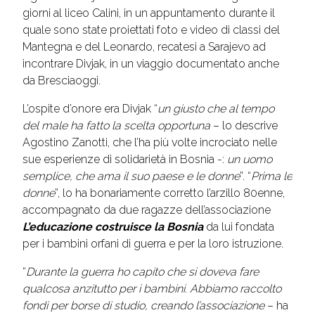
giorni al liceo Calini, in un appuntamento durante il
quale sono state proiettati foto e video di classi del
Mantegna e del Leonardo, recatesi a Sarajevo ad
incontrare Divjak, in un viaggio documentato anche
da Bresciaoggi.
L’ospite d’onore era Divjak “
un giusto che al tempo
del male ha fatto la scelta opportuna
– lo descrive
Agostino Zanotti, che l’ha più volte incrociato nelle
sue esperienze di solidarietà in Bosnia -:
un uomo
semplice, che ama il suo paese e le donne
”. “
Prima le
donne
”, lo ha bonariamente corretto l’arzillo 80enne,
accompagnato da due ragazze dell’associazione
L’educazione costruisce la Bosnia
da lui fondata
per i bambini orfani di guerra e per la loro istruzione.
“
Durante la guerra ho capito che si doveva fare
qualcosa anzitutto per i bambini. Abbiamo raccolto
fondi per borse di studio, creando l’associazione
– ha