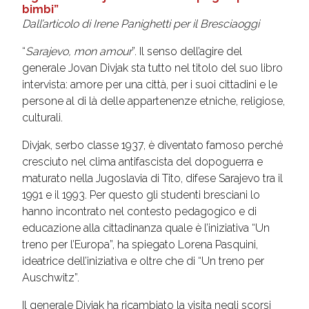
bimbi”
Dall’articolo di Irene Panighetti per il Bresciaoggi
“
Sarajevo, mon amour
”. Il senso dell’agire del
generale Jovan Divjak sta tutto nel titolo del suo libro
intervista: amore per una città, per i suoi cittadini e le
persone al di là delle appartenenze etniche, religiose,
culturali.
Divjak, serbo classe 1937, è diventato famoso perché
cresciuto nel clima antifascista del dopoguerra e
maturato nella Jugoslavia di Tito, difese Sarajevo tra il
1991 e il 1993. Per questo gli studenti bresciani lo
hanno incontrato nel contesto pedagogico e di
educazione alla cittadinanza quale è l’iniziativa “Un
treno per l’Europa”, ha spiegato Lorena Pasquini,
ideatrice dell’iniziativa e oltre che di “Un treno per
Auschwitz”.
Il generale Divjak ha ricambiato la visita negli scorsi