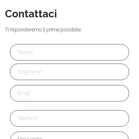
Contattaci
Ti risponderemo il prima possibile.
Nome
*
No
Cog
Email
*
Telefono
*
Messaggio
*