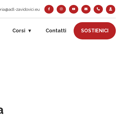
ria@adl-zavidovici.eu
Corsi
Contatti
SOSTIENICI
a