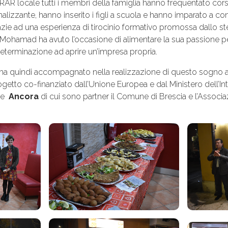
RAR locale tutti i membri della famiglia hanno frequentato corsi 
lizzante, hanno inserito i figli a scuola e hanno imparato a co
grazie ad una esperienza di tirocinio formativo promossa dallo s
e Mohamad ha avuto l’occasione di alimentare la sua passione per
determinazione ad aprire un’impresa propria.
 ha quindi accompagnato nella realizzazione di questo sogno a
ogetto co-finanziato dall’Unione Europea e dal Ministero dell’I
ne
Ancora
di cui sono partner il Comune di Brescia e l’Associ