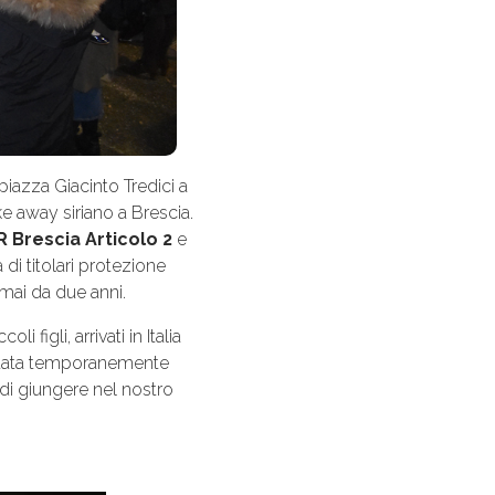
 piazza Giacinto Tredici a
e away siriano a Brescia.
 Brescia Articolo 2
e
i titolari protezione
rmai da due anni.
igli, arrivati in Italia
ra stata temporanemente
i giungere nel nostro