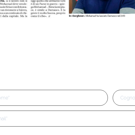
e
*
Nome
l
*
fono
*