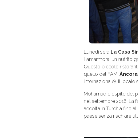
Lunedì sera
La Casa Si
Lamarmora, un nutrito gr
Questo piccolo ristorante
quello del FAMI
Àncora
internazionale). Il locale
Mohamad è ospite del prog
nel settembre 2016. La fa
accolta in Turchia fino 
paese senza rischiare ult