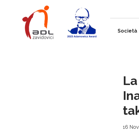
Società
La
In
ta
16 Nov