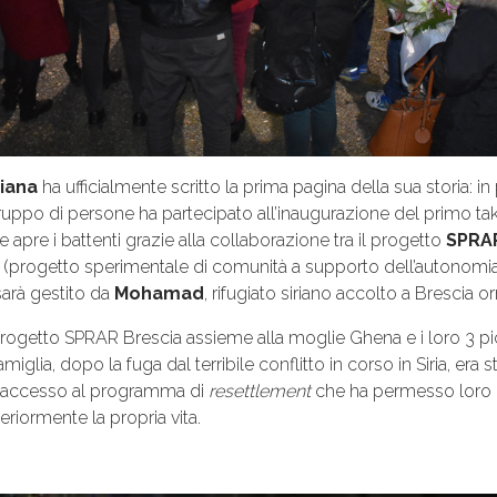
riana
ha ufficialmente scritto la prima pagina della sua storia: in
uppo di persone ha partecipato all’inaugurazione del primo tak
 apre i battenti grazie alla collaborazione tra il progetto
SPRAR
(progetto sperimentale di comunità a supporto dell’autonomia d
 sarà gestito da
Mohamad
, rifugiato siriano accolto a Brescia o
etto SPRAR Brescia assieme alla moglie Ghena e i loro 3 piccoli f
miglia, dopo la fuga dal terribile conflitto in corso in Siria, e
all’accesso al programma di
resettlement
che ha permesso loro d
eriormente la propria vita.