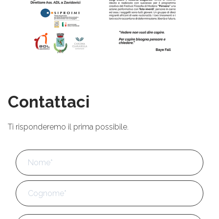
Contattaci
Ti risponderemo il prima possibile.
Nome
*
No
Cog
Email
*