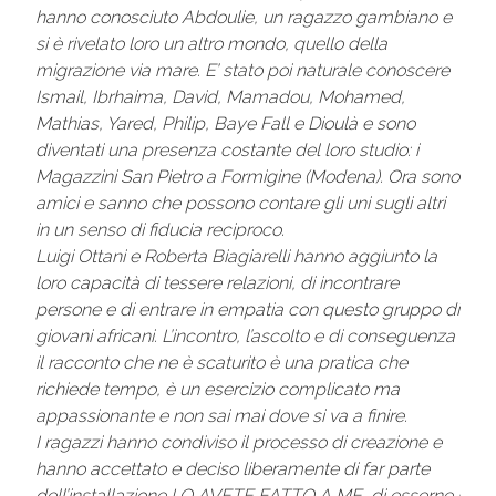
hanno conosciuto Abdoulie, un ragazzo gambiano e
si è rivelato loro un altro mondo, quello della
migrazione via mare. E’ stato poi naturale conoscere
Ismail, Ibrhaima, David, Mamadou, Mohamed,
Mathias, Yared, Philip, Baye Fall e Dioulà e sono
diventati una presenza costante del loro studio: i
Magazzini San Pietro a Formigine (Modena). Ora sono
amici e sanno che possono contare gli uni sugli altri
in un senso di fiducia reciproco.
Luigi Ottani e Roberta Biagiarelli hanno aggiunto la
loro capacità di tessere relazioni, di incontrare
persone e di entrare in empatia con questo gruppo di
giovani africani. L’incontro, l’ascolto e di conseguenza
il racconto che ne è scaturito è una pratica che
richiede tempo, è un esercizio complicato ma
appassionante e non sai mai dove si va a finire.
I ragazzi hanno condiviso il processo di creazione e
hanno accettato e deciso liberamente di far parte
dell’installazione LO AVETE FATTO A ME, di esserne i