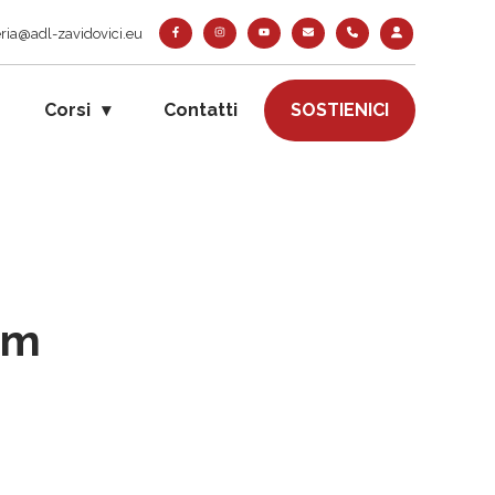
ria@adl-zavidovici.eu
Corsi
Contatti
SOSTIENICI
om