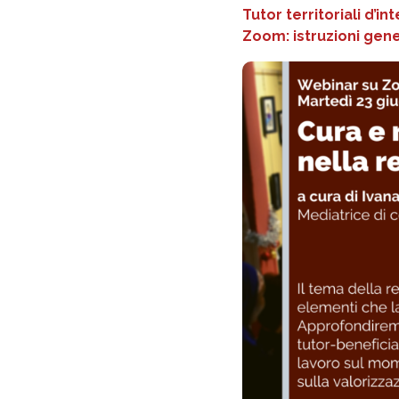
Tutor territoriali d’
Zoom: istruzioni gener