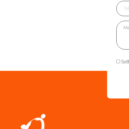
Tele
Mess
Cons
Sot