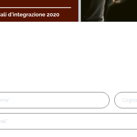
e
*
Nome
l
*