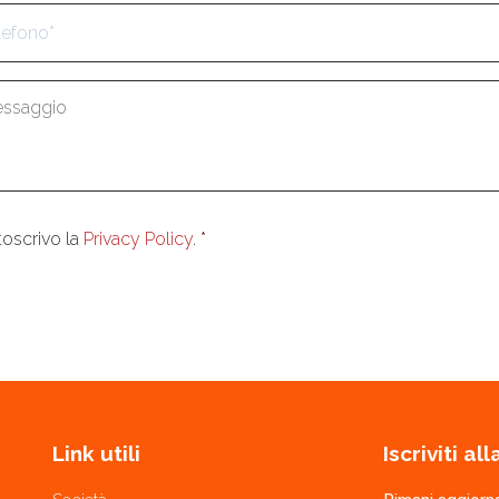
fono
*
aggio
*
enso
*
toscrivo la
Privacy Policy
.
*
Link utili
Iscriviti a