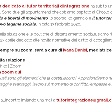
20 dedicato ai tutor territoriali d’integrazione
ha subito u
. Sono due gli appuntamenti che abbiamo ospitato al Circolo
silo e libertà di movimento
, lo scorso 30 gennaio e
Il tutor ter
ovo legame sociale
, in data 13 febbraio 2020.
della situazione e le politiche di distanziamento sociale, siamo ri
3 aprile dedicato alle novità normative del diritto di accoglien
 sempre su zoom, sarà a cura di
Ivana Danisi
, mediatrice 
lla relazione
18h30 | Zoom
ia zoom qui
quali sono gli elementi che la costituiscono? Approfondiremo ne
ntaggi e svantaggi, lavoro sul momento di conflitto/empasse e s
e all’incontro inviando una mail a
tutorintegrazione@gmail.