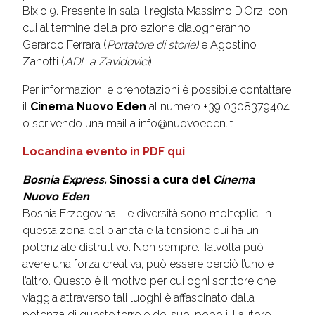
Bixio 9. Presente in sala il regista Massimo D’Orzi con
cui al termine della proiezione dialogheranno
Gerardo Ferrara (
Portatore di storie)
e Agostino
Zanotti (
ADL a Zavidovici
).
Per informazioni e prenotazioni è possibile contattare
il
Cinema Nuovo Eden
al numero +39 0308379404
o scrivendo una mail a info@nuovoeden.it
Locandina evento in PDF qui
Bosnia Express.
Sinossi a cura del
Cinema
Nuovo Eden
Bosnia Erzegovina. Le diversità sono molteplici in
questa zona del pianeta e la tensione qui ha un
potenziale distruttivo. Non sempre. Talvolta può
avere una forza creativa, può essere perciò l’uno e
l’altro. Questo è il motivo per cui ogni scrittore che
viaggia attraverso tali luoghi è affascinato dalla
potenza di queste terre e dei suoi popoli. L’autore