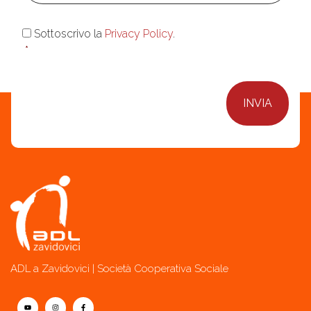
Consenso
*
Sottoscrivo la
Privacy Policy
.
*
ADL a Zavidovici | Società Cooperativa Sociale