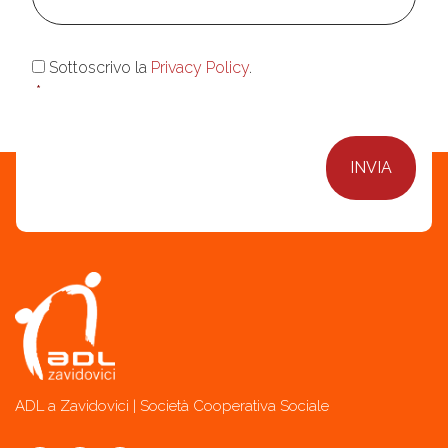
Consenso
*
Sottoscrivo la
Privacy Policy
.
*
ADL a Zavidovici | Società Cooperativa Sociale