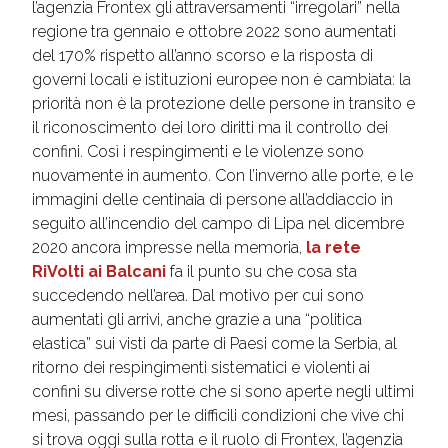
l’agenzia Frontex gli attraversamenti “irregolari” nella
regione tra gennaio e ottobre 2022 sono aumentati
del 170% rispetto all’anno scorso e la risposta di
governi locali e istituzioni europee non è cambiata: la
priorità non è la protezione delle persone in transito e
il riconoscimento dei loro diritti ma il controllo dei
confini. Così i respingimenti e le violenze sono
nuovamente in aumento. Con l’inverno alle porte, e le
immagini delle centinaia di persone all’addiaccio in
seguito all’incendio del campo di Lipa nel dicembre
2020 ancora impresse nella memoria,
la rete
RiVolti ai Balcani
fa il punto su che cosa sta
succedendo nell’area. Dal motivo per cui sono
aumentati gli arrivi, anche grazie a una “politica
elastica” sui visti da parte di Paesi come la Serbia, al
ritorno dei respingimenti sistematici e violenti ai
confini su diverse rotte che si sono aperte negli ultimi
mesi, passando per le difficili condizioni che vive chi
si trova oggi sulla rotta e il ruolo di Frontex, l’agenzia