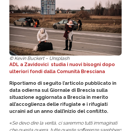
© Kevin Buckert – Unsplash
ADL a Zavidovici studia i nuovi bisogni dopo
ulteriori fondi dalla Comunità Bresciana
Riportiamo di seguito l’articolo pubblicato in
data odierna sul Giornale di Brescia sulla
situazione aggiornata a Brescia in merito
all’accoglienza delle rifugiate e i rifugiati
ucraini ad un anno dall’inizio del conflitto.
«
Se devo dire la verità, ci saremmo tutti immaginati
che questa guerra, tutte queste sofferenze sarebbero