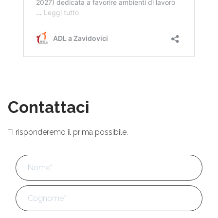
Contattaci
Ti risponderemo il prima possibile.
Nome
*
No
Cog