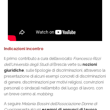
Indicazioni incontro
Il primo contributo a cura dell’avvocato
Francesco Rizzi
dell’Università degli Studi di
Brescia verte su
nozioni
giuridiche
, sulle tipologie di discriminazioni, attraverso la
presentazione di alcuni esempi concreti di discriminazioni
di genere, discriminazioni per motivi religiosi, convinzioni
personali o sindacali nell’ambito del luogo di lavoro, con
un breve cenno al
mobbing.
A seguire
Melania Bossini
dell’Associazione Donne di
Cuori
presenta alcuni
esempi di annunci di lavoro