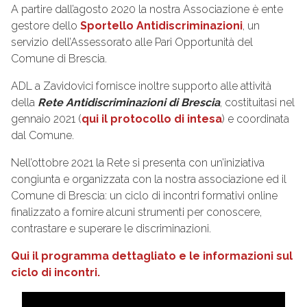
A partire dall’agosto 2020 la nostra Associazione è ente
gestore dello
Sportello Antidiscriminazioni
, un
servizio dell’Assessorato alle Pari Opportunità del
Comune di Brescia.
ADL a Zavidovici fornisce inoltre supporto alle attività
della
Rete Antidiscriminazioni di Brescia
, costituitasi nel
gennaio 2021 (
qui il protocollo di intesa
) e coordinata
dal Comune.
Nell’ottobre 2021 la Rete si presenta con un’iniziativa
congiunta e organizzata con la nostra associazione ed il
Comune di Brescia: un ciclo di incontri formativi online
finalizzato a fornire alcuni strumenti per conoscere,
contrastare e superare le discriminazioni.
Qui il programma dettagliato e le informazioni sul
ciclo di incontri.