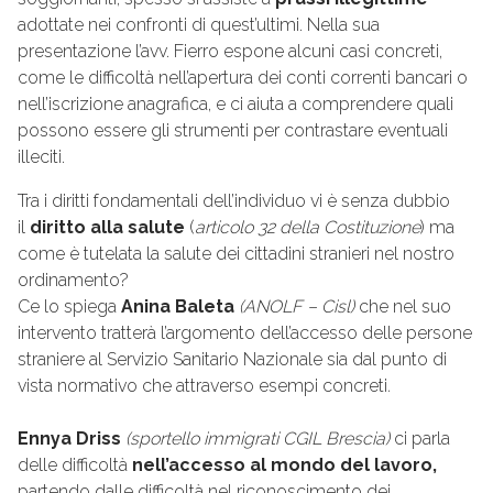
adottate nei confronti di quest’ultimi. Nella sua
presentazione l’avv. Fierro espone alcuni casi concreti,
come le difficoltà nell’apertura dei conti correnti bancari o
nell’iscrizione anagrafica, e ci aiuta a comprendere quali
possono essere gli strumenti per contrastare eventuali
illeciti.
Tra i diritti fondamentali dell’individuo vi è senza dubbio
il
diritto alla salute
(
articolo 32 della Costituzione
) ma
come è tutelata la salute dei cittadini stranieri nel nostro
ordinamento?
Ce lo spiega
Anina Baleta
(ANOLF – Cisl)
che nel suo
intervento tratterà l’argomento dell’accesso delle persone
straniere al Servizio Sanitario Nazionale sia dal punto di
vista normativo che attraverso esempi concreti
.
Ennya Driss
(sportello immigrati CGIL Brescia)
ci parla
delle difficoltà
nell’accesso al mondo del lavoro,
partendo dalle difficoltà nel riconoscimento dei