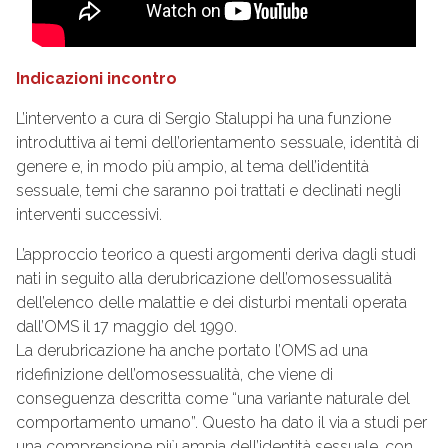
Indicazioni incontro
L’intervento a cura di Sergio Staluppi ha una funzione
introduttiva ai temi dell’orientamento sessuale, identità di
genere e, in modo più ampio, al tema dell’identità
sessuale, temi che saranno poi trattati e declinati negli
interventi successivi.
L’approccio teorico a questi argomenti deriva dagli studi
nati in seguito alla derubricazione dell’omosessualità
dell’elenco delle malattie e dei disturbi mentali operata
dall’OMS il 17 maggio del 1990.
La derubricazione ha anche portato l’OMS ad una
ridefinizione dell’omosessualità, che viene di
conseguenza descritta come “una variante naturale del
comportamento umano”. Questo ha dato il via a studi per
una comprensione più ampia dell’identità sessuale, con