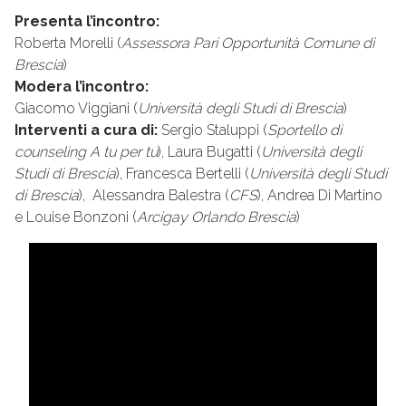
Presenta l’incontro:
Roberta Morelli (
Assessora Pari Opportunità Comune di
Brescia
)
Modera l’incontro:
Giacomo Viggiani (
Università degli Studi di Brescia
)
Interventi a cura di:
Sergio Staluppi (
Sportello di
counseling A tu per tu
), Laura Bugatti (
Università degli
Studi di Brescia
), Francesca Bertelli (
Università degli Studi
di Brescia
),
Alessandra Balestra (
CFS
), Andrea Di Martino
e Louise Bonzoni (
Arcigay Orlando Brescia
)