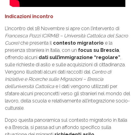
Indicazioni incontro
L’incontro del 18 Novembre si apre con l’intervento di
Francesca Pozzi (CIRMiB – Università Cattolica del Sacro
Cuore)
che presenta il
contesto migratorio
e la
presenza straniera in Italia, con un
focus su Brescia
,
offrendo alcuni
dati sull’immigrazione “regolare”
,
sulle richieste di asilo e sulle acquisizioni di cittadinanza.
Vengono illustrati alcuni dati raccolti dal
Centro di
Iniziative e Ricerche sulle Migrazioni – Brescia
dell’università Cattolica
e i dati vengono utilizzati per
sfatare alcuni preconcetti verso gli stranieri nel mondo del
lavoro, della scuola e relativamente all’integrazione socio-
culturale.
Dopo questa panoramica sul contesto migratorio in Italia
e a Brescia, si passa ad un affondo specifico sulla
situazione dei migranti
richiedenti asilo
.