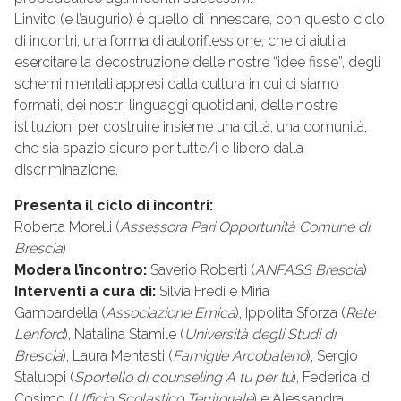
L’invito (e l’augurio) è quello di innescare, con questo ciclo
di incontri, una forma di autoriflessione, che ci aiuti a
esercitare la decostruzione delle nostre “idee fisse”, degli
schemi mentali appresi dalla cultura in cui ci siamo
formati, dei nostri linguaggi quotidiani, delle nostre
istituzioni per costruire insieme una città, una comunità,
che sia spazio sicuro per tutte/i e libero dalla
discriminazione.
Presenta il ciclo di incontri:
Roberta Morelli (
Assessora Pari Opportunità Comune di
Brescia
)
Modera l’incontro:
Saverio Roberti (
ANFASS Brescia
)
Interventi a cura di:
Silvia Fredi e Miria
Gambardella (
Associazione Emica
), Ippolita Sforza (
Rete
Lenford
), Natalina Stamile (
Università degli Studi di
Brescia
), Laura Mentasti (
Famiglie Arcobaleno
), Sergio
Staluppi (
Sportello di counseling A tu per tu
), Federica di
Cosimo (
Ufficio Scolastico Territoriale
) e Alessandra