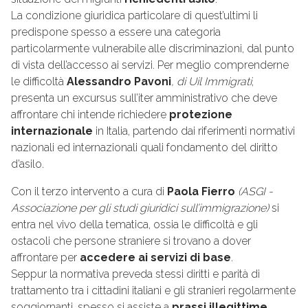
La condizione giuridica particolare di quest’ultimi li
predispone spesso a essere una categoria
particolarmente vulnerabile alle discriminazioni, dal punto
di vista dell’accesso ai servizi. Per meglio comprenderne
le difficoltà
Alessandro Pavoni
, di Uil Immigrati
,
presenta un excursus sull’iter amministrativo che deve
affrontare chi intende richiedere
protezione
internazionale
in Italia, partendo dai riferimenti normativi
nazionali ed internazionali quali fondamento del diritto
d’asilo.
Con il terzo intervento a cura di
Paola Fierro
(ASGI -
Associazione per gli studi giuridici sull’immigrazione)
si
entra nel vivo della tematica, ossia le difficoltà e gli
ostacoli che persone straniere si trovano a dover
affrontare per
accedere ai servizi di base
.
Seppur la normativa preveda stessi diritti e parità di
trattamento tra i cittadini italiani e gli stranieri regolarmente
soggiornanti, spesso si assiste a
prassi illegittime