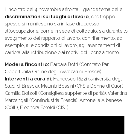
L’incontro del 4 novembre affronta il grande tema delle
discriminazioni sui luoghi di lavoro
, che troppo
spesso si manifestano sia in fase di accesso
all’occupazione, come in sede di colloquio, sia durante lo
svolgimento del rapporto di lavoro, con riferimento, ad
esempio, alle condizioni di lavoro, agli avanzamenti di
carriera, alla retribuzione e ai motivi del licenziamento.
Modera l’incontro:
Barbara Botti (Comitato Pari
Opportunità Ordine degli Avvocati di Brescia)
Interventi a cura di:
Francesco Rizzi (Università degli
Studi di Brescia), Melania Bossini (CFS e Donne di Cuori),
Camilla Bolzoli (Consigliera supplente di parità), Valentina
Marcangeli (Confindustria Brescia), Antonella Albanese
(CGIL), Eleonora Feroldi (CISL)