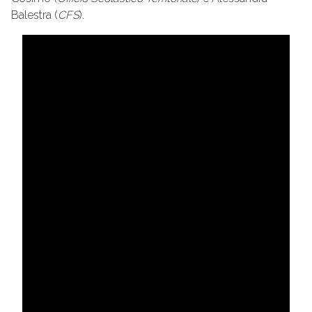
Balestra (
CFS
).