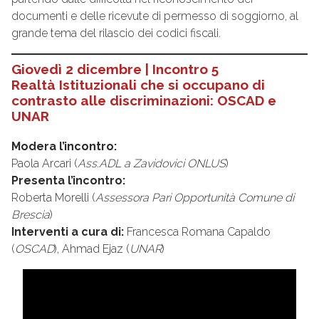
documenti e delle ricevute di permesso di soggiorno, al
grande tema del rilascio dei codici fiscali.
Giovedì 2 dicembre | Incontro 5
Realtà Istituzionali che si occupano di
contrasto alle discriminazioni: OSCAD e
UNAR
Modera l’incontro:
Paola Arcari (
Ass.ADL a Zavidovici ONLUS
)
Presenta l’incontro:
Roberta Morelli (
Assessora Pari Opportunità Comune di
Brescia
)
Interventi a cura di:
Francesca Romana Capaldo
(
OSCAD
), Ahmad Ejaz (
UNAR
)