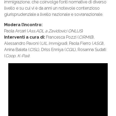
immigrazione, che coinvolge fonti normative di diverso
livello e su cui vi è da anni un notevole contenzioso
giurisprudenziale a livello nazionale e sovranazionale.
Modera l’incontro:
Paola Arcari (
Ass.ADL a Zavidovici ONLUS
)
Interventi a cura di:
Francesca Pozzi (
CIRMIB
),
Alessandro Pavoni (
UIL Immigrati
), Paola Fierro (
ASGI
),
Anina Baleta (
CISL
), Driss Enniya (
CGIL
), Rosanna Sudati
(
Coop. K-Pax
)