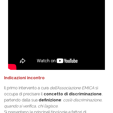
Indicazioni incontro
Il primo intervento a cura
dell’Associazione EMICA
si
occupa di precisare il
concetto di discriminazione
,
partendo dalla sua
definizione
:
cos’è discriminazione,
quando si verifica, chi l’agisce.
Si presentano le principali tipologie e fattori di