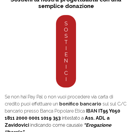
semplice donazione
S
O
S
T
I
E
N
I
C
I
Se non hai Pay Pal o non vuoi procedere via carta di
credito puoi effettuare un
bonifico bancario
sul sul C/C
bancario presso Banca Popolare Etica
IBAN
IT95 Y050
1811 2000 0001 1019 353
intestato a
Ass. ADL a
Zavidovici
indicando come causale
“Erogazione