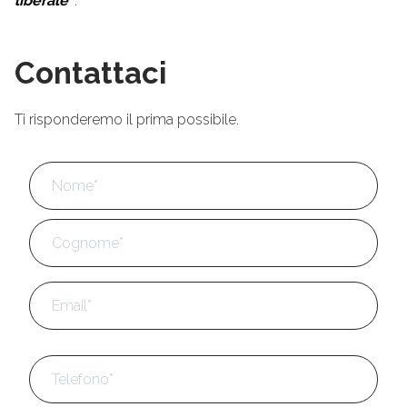
liberale”
.
Contattaci
Ti risponderemo il prima possibile.
Nome
*
No
Cog
Email
*
Telefono
*