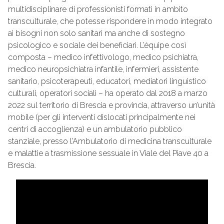
multidisciplinare di professionisti formati in ambito
transculturale, che potesse rispondere in modo integrato
ai bisogni non solo sanitari ma anche di sostegno
psicologico e sociale dei beneficiari. L’équipe così
composta – medico infettivologo, medico psichiatra,
medico neuropsichiatra infantile, infermieri, assistente
sanitario, psicoterapeuti, educatori, mediatori linguistico
culturali, operatori sociali – ha operato dal 2018 a marzo
2022 sul territorio di Brescia e provincia, attraverso un’unità
mobile (per gli interventi dislocati principalmente nei
centri di accoglienza) e un ambulatorio pubblico
stanziale, presso l’Ambulatorio di medicina transculturale
e malattie a trasmissione sessuale in Viale del Piave 40 a
Brescia.