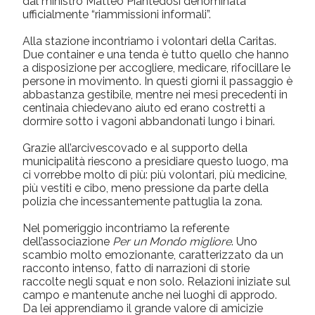
dal ministro Matteo Piantedosi denominata
ufficialmente “riammissioni informali”.
Alla stazione incontriamo i volontari della Caritas.
Due container e una tenda è tutto quello che hanno
a disposizione per accogliere, medicare, rifocillare le
persone in movimento. In questi giorni il passaggio è
abbastanza gestibile, mentre nei mesi precedenti in
centinaia chiedevano aiuto ed erano costretti a
dormire sotto i vagoni abbandonati lungo i binari.
Grazie all’arcivescovado e al supporto della
municipalità riescono a presidiare questo luogo, ma
ci vorrebbe molto di più: più volontari, più medicine,
più vestiti e cibo, meno pressione da parte della
polizia che incessantemente pattuglia la zona.
Nel pomeriggio incontriamo la referente
dell’associazione
Per un Mondo migliore
. Uno
scambio molto emozionante, caratterizzato da un
racconto intenso, fatto di narrazioni di storie
raccolte negli squat e non solo. Relazioni iniziate sul
campo e mantenute anche nei luoghi di approdo.
Da lei apprendiamo il grande valore di amicizie