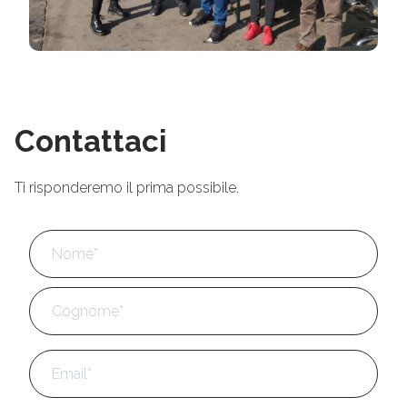
Contattaci
Ti risponderemo il prima possibile.
Nome
*
No
Cog
Email
*