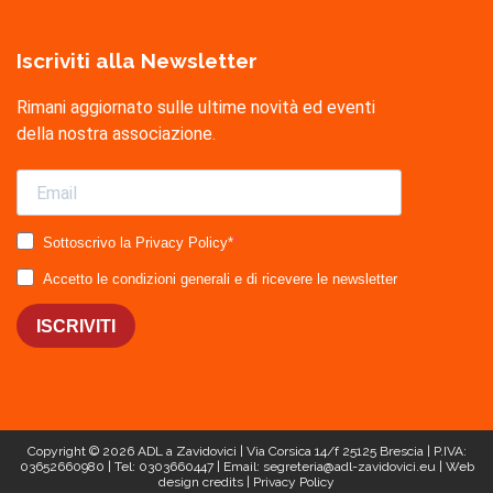
Iscriviti alla Newsletter
Rimani aggiornato sulle ultime novità ed eventi
della nostra associazione.
Sottoscrivo la Privacy Policy*
Accetto le condizioni generali e di ricevere le newsletter
ISCRIVITI
Copyright © 2026
ADL a Zavidovici
| Via Corsica 14/f 25125 Brescia | P.IVA:
03652660980 | Tel: 0303660447 | Email: segreteria@adl-zavidovici.eu |
Web
design
credits |
Privacy Policy