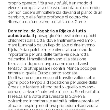
proprio operato. “
It’s a way of life
”, è un modo di
vivere la propria vita che va raccontato. è un modo
per non cedere all’indifferenza davanti al pianto di un
bambino, o alle ferite profonde di coloro che
ritornano dall’ennesimo tentativo del Game.
Domenica: da Zagabria a Rijeka è tutta
autostrada
. Il paesaggio è innevato fino a pochi
chilometri dalla città, dove finalmente vediamo il
mare illuminato da un tiepido sole di fine inverno.
Rijeka è da qualche mese diventata uno snodo
importante per una delle tante vie della rotta
balcanica. I transitanti arrivano alla stazione
ferroviaria, dopo un lungo cammino e diversi
tentativi di oltrepassare i confini. Manca poco per
entrare in quella Europa tanto sognata.
Molti hanno un permesso di transito valido sette
giorni: poco tempo a disposizione per uscire dalla
Croazia e tentare l’ultimo tratto -quello sloveno-
prima di arrivare finalmente a Trieste. Sembra fatta.
In realtà, una volta attraversata la Slovenia,
potrebbero incontrare le autorità italiane pronte ad
attuare i respingimenti: una procedura rispolverata