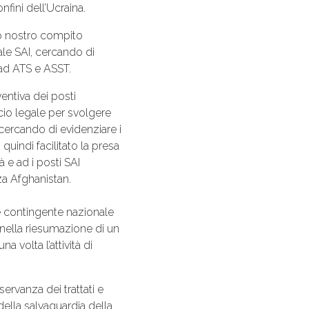
nfini dell’Ucraina.
o nostro compito
le SAI, cercando di
 ad ATS e ASST.
entiva dei posti
icio legale per svolgere
 cercando di evidenziare i
quindi facilitato la presa
tà e ad i posti SAI
za Afghanistan.
ne contingente nazionale
 nella riesumazione di un
 volta l’attività di
ervanza dei trattati e
della salvaguardia della