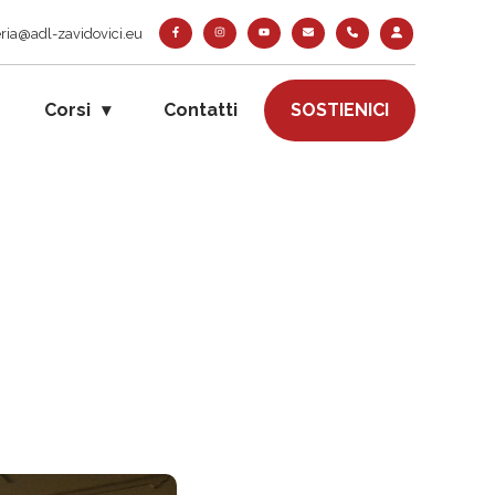
ria@adl-zavidovici.eu
Corsi
Contatti
SOSTIENICI