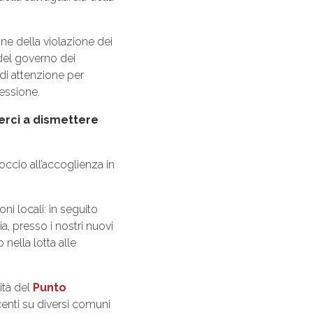
ne della violazione dei
e del governo dei
 di attenzione per
lessione.
erci a dismettere
occio all’accoglienza in
ni locali: in seguito
, presso i nostri nuovi
 nella lotta alle
vità del
Punto
scenti su diversi comuni