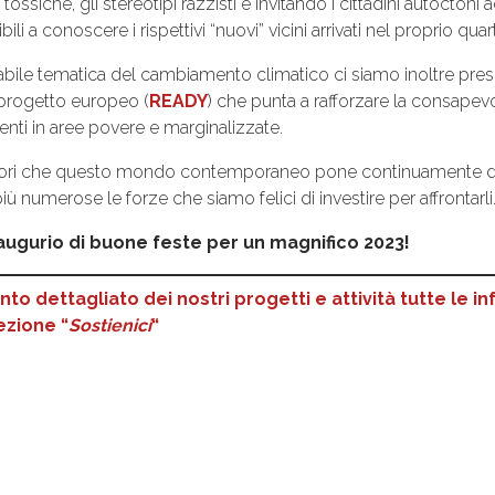
e tossiche, gli stereotipi razzisti e invitando i cittadini autocton
 a conoscere i rispettivi “nuovi” vicini arrivati nel proprio quart
nabile tematica del cambiamento climatico ci siamo inoltre pre
n progetto europeo (
READY
) che punta a rafforzare la consape
denti in aree povere e marginalizzate.
mori che questo mondo contemporaneo pone continuamente dinn
numerose le forze che siamo felici di investire per affrontarli
n augurio di buone feste per un magnifico 2023!
o dettagliato dei nostri progetti e attività tutte le i
sezione “
Sostienici
“