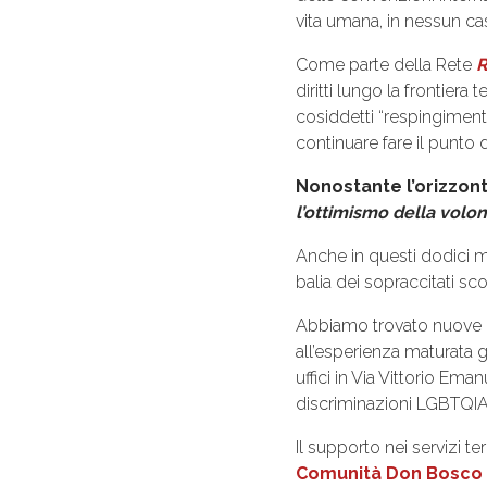
vita umana, in nessun caso
Come parte della Rete
R
diritti lungo la frontiera 
cosiddetti “respingimenti
continuare fare il punto
Nonostante l’orizzon
l’ottimismo della volon
Anche in questi dodici m
balia dei sopraccitati sc
Abbiamo trovato nuove pro
all’esperienza maturata g
uffici in Via Vittorio Eman
discriminazioni LGBTQIA
Il supporto nei servizi ter
Comunità Don Bosco