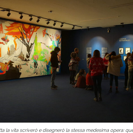
ta la vita scriverò e disegnerò la stessa medesima opera: quell