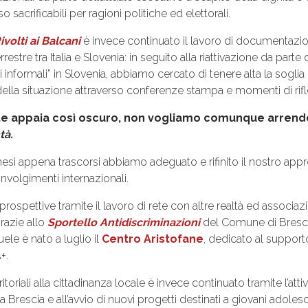
 sacrificabili per ragioni politiche ed elettorali.
ivolti ai Balcani
è invece continuato il lavoro di documentazio
terrestre tra Italia e Slovenia: in seguito alla riattivazione da part
 informali” in Slovenia, abbiamo cercato di tenere alta la soglia
 della situazione attraverso conferenze stampa e momenti di rif
te appaia così oscuro, non vogliamo comunque arrend
tà.
esi appena trascorsi abbiamo adeguato e rifinito il nostro appr
onvolgimenti internazionali.
spettive tramite il lavoro di rete con altre realtà ed associazio
razie allo
Sportello Antidiscriminazioni
del Comune di Brescia
uele è nato a luglio il
Centro Aristofane
, dedicato al supporto
+.
ritoriali alla cittadinanza locale è invece continuato tramite l’atti
a Brescia e all’avvio di nuovi progetti destinati a giovani adole