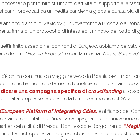
to necessario per fornire strumenti e attività di supporto alla fas
 danni provocati da un’inedita pandemia globale durata più di 
a amiche e amici di Zavidovići, nuovamente a Brescia e a Ronc
r la firma di un protocollo di intesa ed il rinnovo del patto di
 quell’infinito assedio nei confronti di Sarajevo, abbiamo cercato
ne del film “
Bosnia Express
” e con la mostra “
Mirare Sarajevo
”
i c’è chi ha continuato a viaggiare verso la Bosnia per il monitor
i gruppi che ne hanno indirettamente beneficiato in questi anni c’
edicare una campagna specifica di
crowdfunding
allo sco
ti dalla propria serra durante la terribile alluvione del 2014.
(European Platform of Integrating Cities)
e al fianco del Co
ci siamo cimentati in un’inedita campagna di comunicazione che
artieri della città di Brescia: Don Bosco e Borgo Trento.
“
Meglio
rni della metropolitana – sugli autobus in transito in questi quar