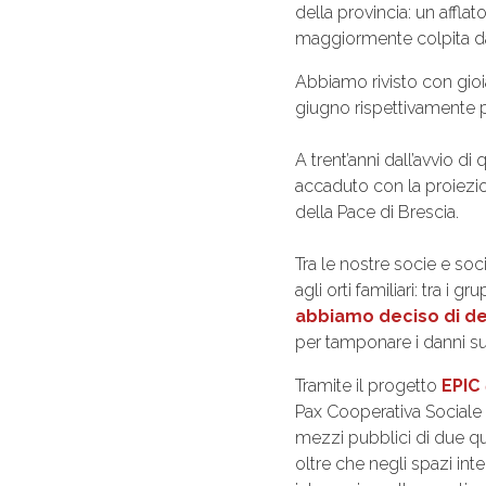
della provincia: un affla
maggiormente colpita dai
Abbiamo rivisto con gioi
giugno rispettivamente pe
A trent’anni dall’avvio di
accaduto con la proiezio
della Pace di Brescia.
Tra le nostre socie e soc
agli orti familiari: tra 
abbiamo deciso di d
per tamponare i danni subi
Tramite il progetto
EPIC
Pax Cooperativa Sociale 
mezzi pubblici di due qu
oltre che negli spazi inte