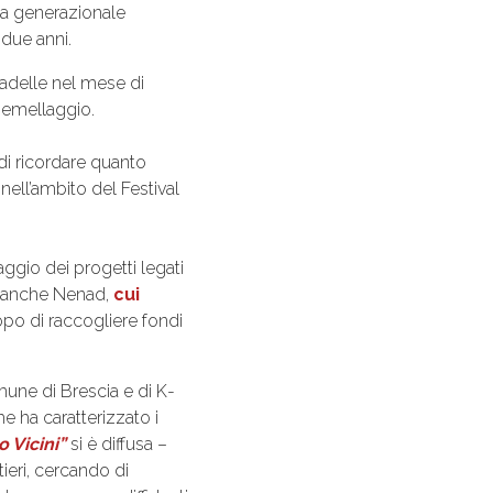
cia generazionale
due anni.
adelle nel mese di
 gemellaggio.
 di ricordare quanto
 nell’ambito del Festival
aggio dei progetti legati
era anche Nenad,
cui
po di raccogliere fondi
mune di Brescia e di K-
 ha caratterizzato i
 Vicini”
si è diffusa –
tieri, cercando di