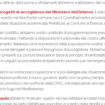
vittime, distruzione e sfollamenti all’interno e all’esterno dei co
progetti di accoglienza del Ministero dell’Interno
è stat
o evento nel fare fronte comune con il Coordinamento provincia
 della situazione assieme alla Prefettura, al Comune di Brescia,
del conflitto, abbiamo svolto un’attività di programmazione prev
o provinciale, mettendo a disposizione il personale del nostro uff
ornamento database circa le presenze della popolazione ucraina,
 a nuclei famigliari e persone bisognose di accoglienza. Abbiamo 
ri presenti sui comuni bresciani in base al principio di territoriali
beri in seguito al precedente ampliamento previsto per l’emergen
’anno la nostra preoccupazione si è poi allargata alla situazio
e elezioni politiche: il nuovo governo eletto non ha perso tempo
uzionistico nei confronti delle ONG, criminalizzando ancora una
e in fuga nel Mediterraneo.
asilo
abbiamo rimarcato quanto sia inaccettabile la totale inoss
zionali da parte dell’attuale esecutivo a scapito della dignità e 