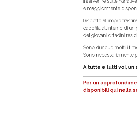
intervenire sulle narrativ
e maggiormente disponibili
Rispetto all’improcrasti
capofila all’interno di u
dei giovani cittadini resi
Sono dunque molti i ti
Sono necessariamente più 
A tutte e tutti voi, u
Per un approfondiment
disponibili qui nella 