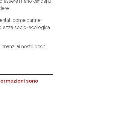
i ad essere meno diffidenti
iere.
sentati come partner
volezza socio-ecologica
anzi ai nostri occhi.
.
nformazioni sono