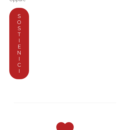
S
O
S
T
I
E
N
I
C
I