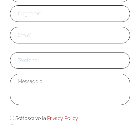
Cog
Email
*
Telefono
*
Messaggio
*
Consenso
*
Sottoscrivo la
Privacy Policy
.
*