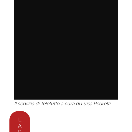
Il servizio di Teletutto a cura di Luisa Pedretti
L’
A
R