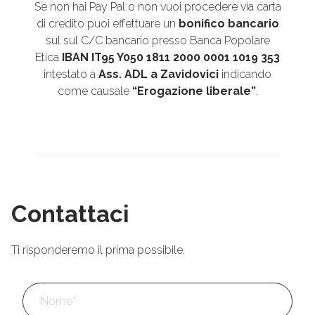
Se non hai Pay Pal o non vuoi procedere via carta
di credito puoi effettuare un
bonifico bancario
sul sul C/C bancario presso Banca Popolare
Etica
IBAN IT95 Y050 1811 2000 0001 1019 353
intestato a
Ass. ADL a Zavidovici
indicando
come causale
“Erogazione liberale”
.
Contattaci
Ti risponderemo il prima possibile.
Nome
*
No