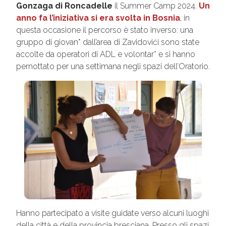
Gonzaga di Roncadelle
il Summer Camp 2024.
Un
anno fa l’iniziativa si era svolta in Bosnia
, in
questa occasione il percorso è stato inverso: una
gruppo di giovan* dall’area di Zavidovići sono state
accolte da operatori di ADL e volontar* e si hanno
pernottato per una settimana negli spazi dell’Oratorio.
Hanno partecipato a visite guidate verso alcuni luoghi
della città e della provincia bresciana. Presso gli spazi