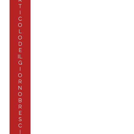
T
I
C
O
L
O
D
E
IL
G
I
O
R
N
O
B
R
E
S
C
I