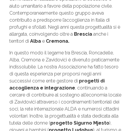
aiuto umanitario a favore della popolazione civile.
Contemporaneamente questo gruppo aveva
contribuito a predisporre l’accoglienza in Italia di
profughi e sfollati. Negli anni questa progettualità si è
allargata, coinvolgendo oltre a
Brescia
anche i
territori di
Alba
e
Cremona.
In questo modo il legame tra Brescia, Roncadelle,
Alba, Cremona e Zavidovići è divenuto praticamente
indissolubile. La nostra Associazione ha fatto tesoro
di questa esperienza per proporsi negli anni
successivi come ente gestore di
progetti di
accoglienza e integrazione
, continuando a
cercare di contribuire al sostegno all’economia locale
di Zavidovići attraverso i coordinamenti territoriali dei
soci, la rete internazionale ALDA e numerosi cittadini
volontari. Inoltre, la progettualità è stata dedicata alla
tutela delle donne (
progetto Sigurno Mjesto
),
giovani e bambini (
progetto Ludobus
), al turismo e