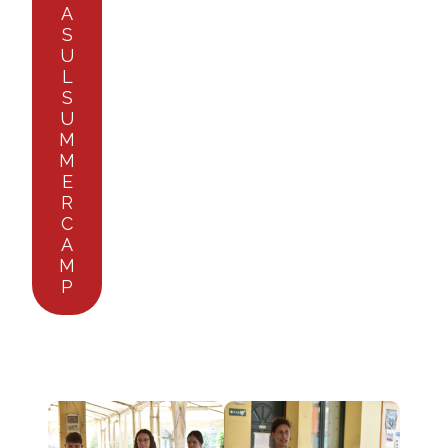
A
S
U
L
S
U
M
M
E
R
C
A
M
P