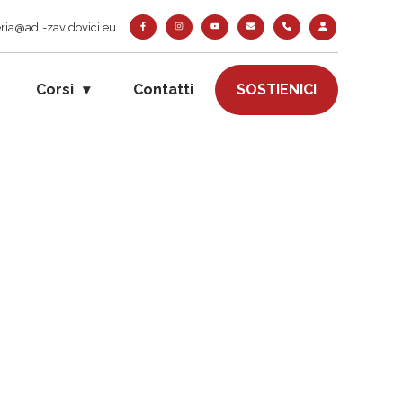
ria@adl-zavidovici.eu
Corsi
Contatti
SOSTIENICI