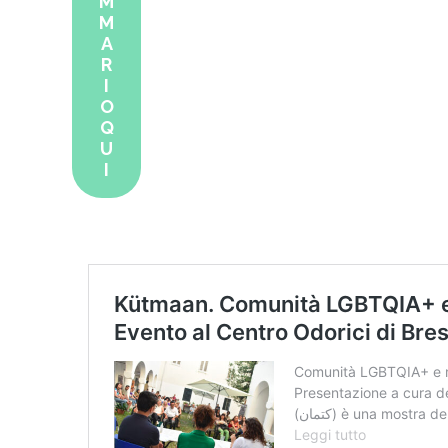
M
M
A
R
I
O
Q
U
I