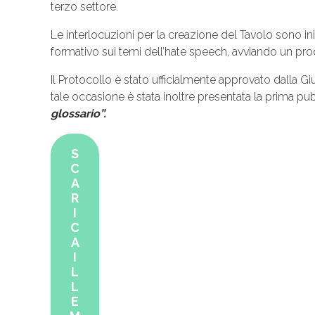
terzo settore.
Le interlocuzioni per la creazione del Tavolo sono in
formativo sui temi dell’hate speech, avviando un pr
Il Protocollo è stato ufficialmente approvato dalla 
tale occasione è stata inoltre presentata la prima pub
glossario”.
S
C
A
R
I
C
A
I
L
L
E