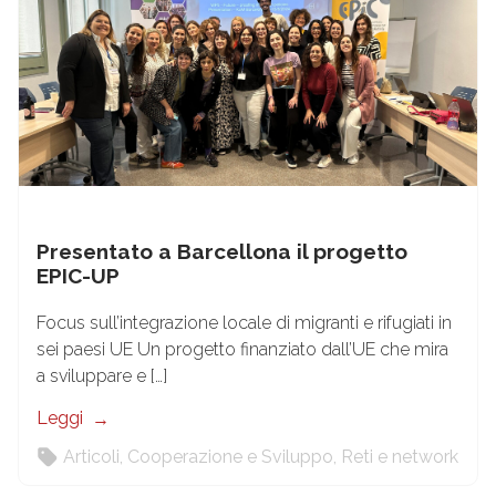
Presentato a Barcellona il progetto
EPIC-UP
Focus sull’integrazione locale di migranti e rifugiati in
sei paesi UE Un progetto finanziato dall’UE che mira
a sviluppare e […]
Leggi
Articoli
,
Cooperazione e Sviluppo
,
Reti e network
16
Gen