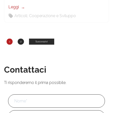
Leggi
Articoli
,
Cooperazione e Sviluppo
Paginazione
1
2
Successivi
degli
articoli
Contattaci
Ti risponderemo il prima possibile.
Nome
*
No
Cog