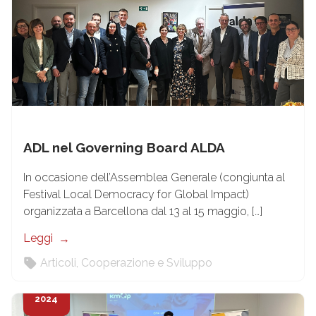
ADL nel Governing Board ALDA
In occasione dell’Assemblea Generale (congiunta al
Festival Local Democracy for Global Impact)
organizzata a Barcellona dal 13 al 15 maggio, […]
Leggi
Articoli
,
Cooperazione e Sviluppo
24
Mag
2024