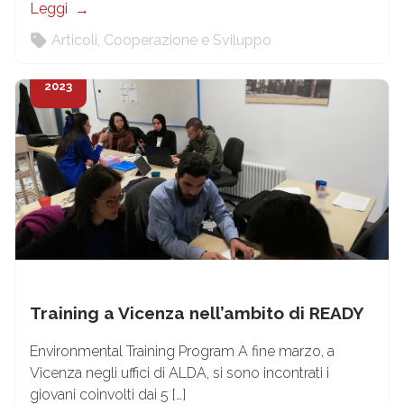
Leggi
Articoli
,
Cooperazione e Sviluppo
4
Apr
2023
Training a Vicenza nell’ambito di READY
Environmental Training Program A fine marzo, a
Vicenza negli uffici di ALDA, si sono incontrati i
giovani coinvolti dai 5 […]