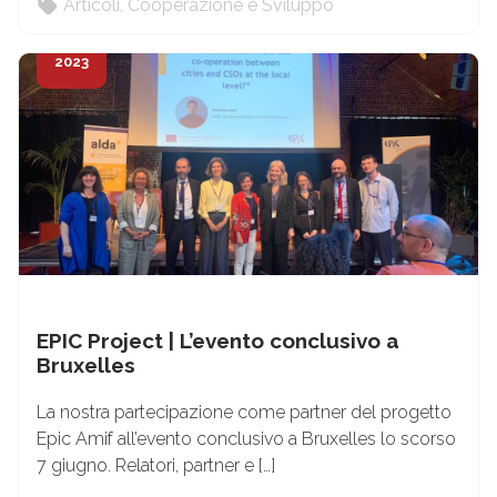
Articoli
,
Cooperazione e Sviluppo
26
Giu
2023
EPIC Project | L’evento conclusivo a
Bruxelles
La nostra partecipazione come partner del progetto
Epic Amif all’evento conclusivo a Bruxelles lo scorso
7 giugno. Relatori, partner e […]