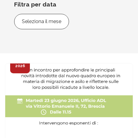
Filtra per data
Filtra
per
data
18
Giu
2026