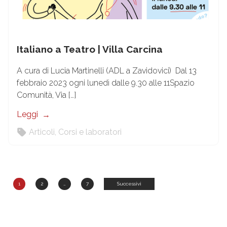
Italiano a Teatro | Villa Carcina
A cura di Lucia Martinelli (ADL a Zavidovici) Dal 13
febbraio 2023 ogni lunedì dalle 9.30 alle 11Spazio
Comunità, Via […]
Leggi
Articoli
,
Corsi e laboratori
Paginazione
1
2
…
7
Successivi
degli
articoli