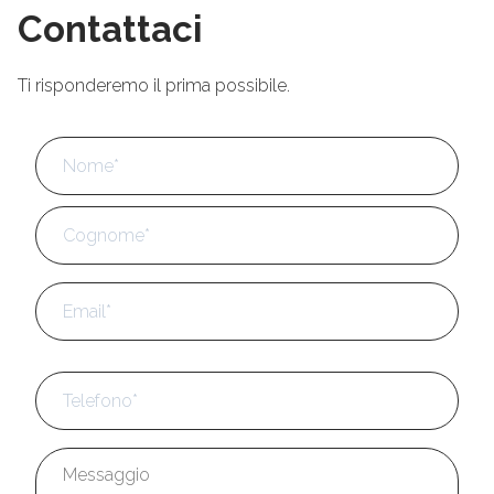
Contattaci
Ti risponderemo il prima possibile.
Nome
*
No
Cog
Email
*
Telefono
*
Messaggio
*