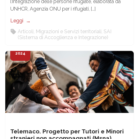
l’Integrazione delle persone rifugiate, elaborata da
UNHCR, Agenzia ONU per i rifugiati, […]
Leggi
Articoli
,
Migrazioni e Servizi territoriali
,
SAI
(Sistema di Accoglienza e Integrazione)
5
Feb
2024
Telemaco. Progetto per Tutori e Minori
stranieri non accompagnati (Msna)