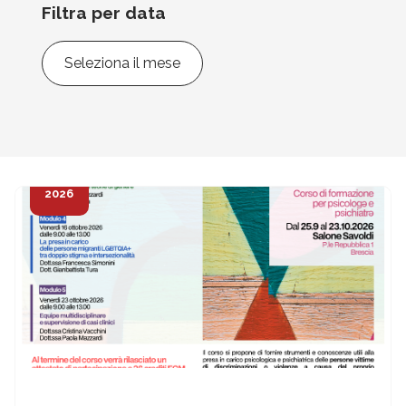
Filtra per data
Filtra
per
data
5
Ago
2026