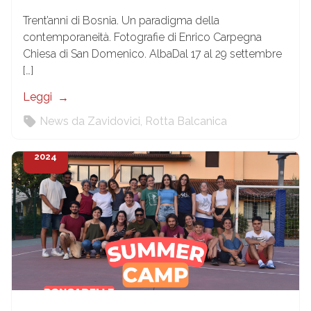
Trent’anni di Bosnia. Un paradigma della
contemporaneità. Fotografie di Enrico Carpegna
Chiesa di San Domenico. AlbaDal 17 al 29 settembre
[…]
Leggi
News da Zavidovici
,
Rotta Balcanica
24
Lug
2024