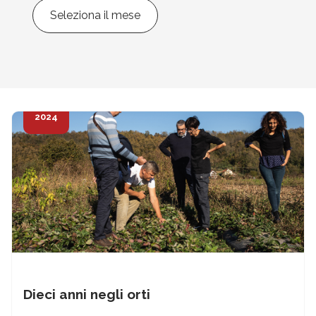
Filtra
per
data
27
Set
2024
Dieci anni negli orti